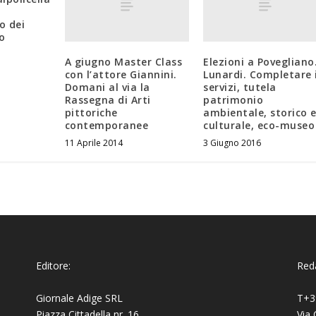
o dei
co
A giugno Master Class
Elezioni a Povegliano
con l’attore Giannini.
Lunardi. Completare 
Domani al via la
servizi, tutela
Rassegna di Arti
patrimonio
pittoriche
ambientale, storico 
contemporanee
culturale, eco-museo
11 Aprile 2014
3 Giugno 2016
Editore:
Reda
Giornale Adige SRL
T+3
Piazza Cittadella nr. 16
Via 