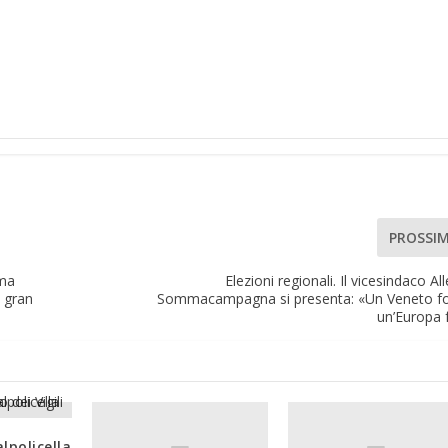
PROSSI
ima
Elezioni regionali. Il vicesindaco All
l gran
Sommacampagna si presenta: «Un Veneto fo
un’Europa 
alpolicella