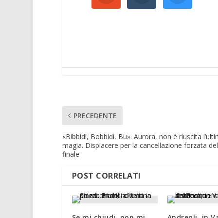
PRECEDENTE
«Bibbidi, Bobbidi, Bu». Aurora, non è riuscita l’ult
magia. Dispiacere per la cancellazione forzata de
finale
POST CORRELATI
Se mi chiudi, non mi
Andreoli, in V