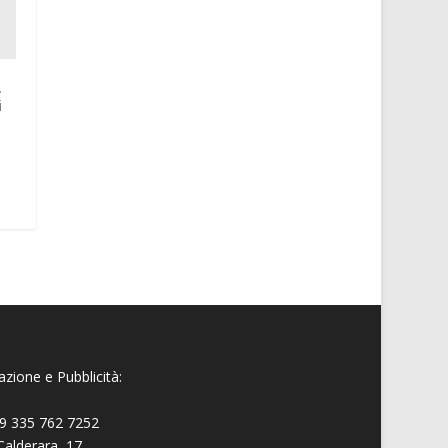
.
i
e
zione e Pubblicità:
9 335 762 7252
Calderara, 17