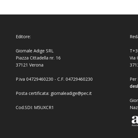
Editore:
Reda
Giornale Adige SRL
T+3
Piazza Cittadella nr. 16
Via 
37121 Verona
371
P.iva 04729460230 - C.F. 04729460230
Per 
des
Posta certificata: giornaleadige@pec.it
Gior
Cod.SDI: M5UXCR1
Naz