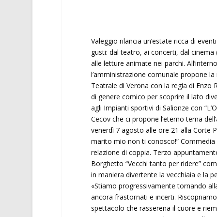
Valeggio rilancia un’estate ricca di eventi 
gusti: dal teatro, ai concerti, dal cinem
alle letture animate nei parchi. All’intern
l’amministrazione comunale propone la 
Teatrale di Verona con la regia di Enzo 
di genere comico per scoprire il lato diver
agli Impianti sportivi di Salionze con “L
Cecov che ci propone l’eterno tema dell
venerdì 7 agosto alle ore 21 alla Corte
marito mio non ti conosco!” Commedia com
relazione di coppia. Terzo appuntamento 
Borghetto “Vecchi tanto per ridere” comm
in maniera divertente la vecchiaia e la p
«Stiamo progressivamente tornando alla vi
ancora frastornati e incerti. Riscopriamo 
spettacolo che rasserena il cuore e riemp