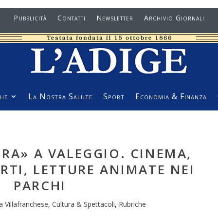
Pubblicità
Contatti
Newsletter
Archivio Giornali
he
La Nostra Salute
Sport
Economia & Finanza
URA» A VALEGGIO. CINEMA,
RTI, LETTURE ANIMATE NEI
PARCHI
 Villafranchese
,
Cultura & Spettacoli
,
Rubriche