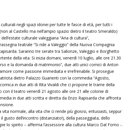
culturali negli spazi idonei per tutte le fasce di età, per tutti i
a (non al Castello ma nell’ampio spazio dietro il teatro Smeraldo)
o dell’estate culturale valeggiana “Aria di cultura”,
rassegna teatrale “Si ride a Valeggio” della Nuova Compagnia
Rapisarda. Saranno tre serate tra Salionze, Valeggio e Borghetto
tente della vita. Si inizia domani, venerdì 10 luglio, alle ore 21.30
’Orso e la domanda di matrimonio”, due atti unici comici di Anton
’amore come passione immediata e irrefrenabile. Si prosegue
 Patriota dietro Palazzo Guarienti con la commedia “Agosto,
ica in due atti di Rita Vivaldi che ci propone le trame della
con il teatro venerdì 21 agosto alle ore 21 alle colonie di
edia in due atti scritta e diretta da Enzo Rapisarda che affronta
ensione.
ta normale, alla vita che ci rende più gioiosi, entusiasti, seppur
il gusto dell’incontro (distanziato!), della passeggiata, dello
ie lo spirito – afferma l’assessore alla cultura Marco Dal Forno -.