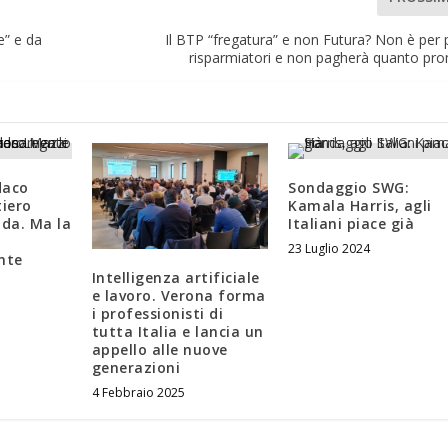
e” e da
Il BTP “fregatura” e non Futura? Non è per p
risparmiatori e non pagherà quanto pr
daco
Sondaggio SWG:
tiero
Kamala Harris, agli
ida. Ma la
Italiani piace già
a
23 Luglio 2024
nte
Intelligenza artificiale
e lavoro. Verona forma
i professionisti di
tutta Italia e lancia un
appello alle nuove
generazioni
4 Febbraio 2025