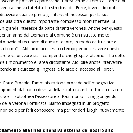
oscano e possano apprezzarlo. L’area verde attorno al Forte è di
ersità che va tutelata. La struttura del Forte, invece, in molte
 di avviare quanto prima gli interventi necessari per la sua
nte alla città questo importante complesso monumentale. Si
 un grande interesse da parte di tanti veronesi. Anche per questo,
a per un anno dal Demanio al Comune è un risultato molto
o avvio al recupero di questo tesoro, in modo da tutelare e
zi attorno”. “Abbiamo accelerato i tempi per poter avere questo
lare e valorizzare sia il compendio che gli spazi attorno – ha detto
icare il monumento e l’area circostante vuol dire anche intervenire
ettendo in sicurezza gli ingressi e le aree di accesso al Forte”.
del Forte Procolo, l’amministrazione procede nell’impegnativo
imponenti dal punto di vista della struttura architettonica e tanto
culturale – sottolinea l’assessore al Patrimonio –, raggiungendo
della Verona Fortificata. Siamo impegnati in un progetto
e non solo per farli conoscere, ma per renderli luoghi nuovamente
pliamento alla linea difensiva esterna del nostro sito