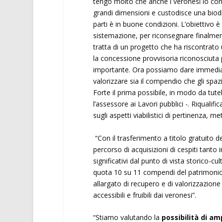
tengo molto che anche i veronesi lo con
grandi dimensioni e custodisce una biodiv
parti è in buone condizioni. L’obiettivo è
sistemazione, per riconsegnare finalme
tratta di un progetto che ha riscontrato
la concessione provvisoria riconosciut
importante. Ora possiamo dare immediat
valorizzare sia il compendio che gli spa
Forte il prima possibile, in modo da tute
l’assessore ai Lavori pubblici -. Riqualif
sugli aspetti viabilistici di pertinenza, m
“Con il trasferimento a titolo gratuito 
percorso di acquisizioni di cespiti tanto 
significativi dal punto di vista storico-
quota 10 su 11 compendi del patrimonio 
allargato di recupero e di valorizzazion
accessibili e fruibili dai veronesi”.
“Stiamo valutando la
possibilità di am