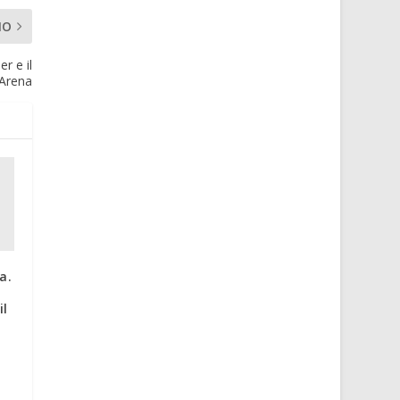
MO
r e il
’Arena
a.
il
ò