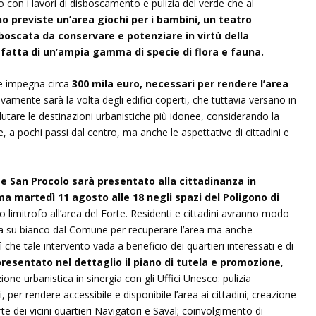
con i lavori di disboscamento e pulizia del verde che al
o previste un’area giochi per i bambini, un teatro
 boscata da conservare e potenziare in virtù della
, fatta di un’ampia gamma di specie di flora e fauna.
ne impegna circa
300 mila euro, necessari per rendere l’area
ivamente sarà la volta degli edifici coperti, che tuttavia versano in
tare le destinazioni urbanistiche più idonee, considerando la
te, a pochi passi dal centro, ma anche le aspettative di cittadini e
te San Procolo sarà presentato alla cittadinanza in
 martedì 11 agosto alle 18 negli spazi del Poligono di
io limitrofo all’area del Forte. Residenti e cittadini avranno modo
ra su bianco dal Comune per recuperare l’area ma anche
 che tale intervento vada a beneficio dei quartieri interessati e di
resentato nel dettaglio il piano di tutela e promozione
,
ione urbanistica in sinergia con gli Uffici Unesco: pulizia
, per rendere accessibile e disponibile l’area ai cittadini; creazione
rte dei vicini quartieri Navigatori e Saval; coinvolgimento di