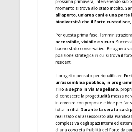
prossima primavera, intervenendo subito 
momento si trova allo stato incolto.
Son
all’aperto, un’area cani e una parte
biodiversità che il Forte custodisce
Per questa prima fase, l’amministrazio
accessibile, vivibile e sicura
. Success
buono stato conservativo. Bisognerà valu
posizione strategica in cui si trova il for
residenti.
Il progetto pensato per riqualificare
For
un’assemblea pubblica, in programma
Tiro a segno in via Magellano
, propr
di conoscere la progettualità messa ne
intervenire con proposte e idee per far sì
tutta la città.
Durante la serata sarà p
realizzato dall’assessorato alla Pianificaz
complessiva degli spazi interni ed esterni
di una concreta fruibilità del Forte da pa