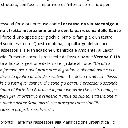
a struttura, con l’uso temporaneo dell’interno dell’edificio per
cesso al forte ora precluse come l
‘accesso da via Mocenigo o
na stretta interazione anche con la parrocchia dello Santo
el forte di uno spazio per giochi di bimbi e famiglie e un teatro
del verde esistente. Questa mattina, sopralluogo del sindaco
 assessori alla Pianificazione urbanistica e Ambiente, ai Lavori
monio. Presente anche il presidente dell’associazione
Verona Città
ta affidata la gestione delle visite guidate al Forte. “
Un altro
o facendo per riqualificare aree degradate e abbandonate e per
alzare la qualità di vita dei residenti
– ha detto il sindaco-.
Penso
ks e a tutti quei cantieri che sono già partiti e procedono secondo
aggiunto di Forte San Procolo è il polmone verde che lo circonda, per
liori per valorizzarlo e renderlo fruibile da subito. L’attenzione al
to madre dell’ex Scalo merci, che prosegue come stabilito,
idee in progetti e realizzarli
“.
ronto – afferma l’assessore alla Pianificazione urbanistica-, ci