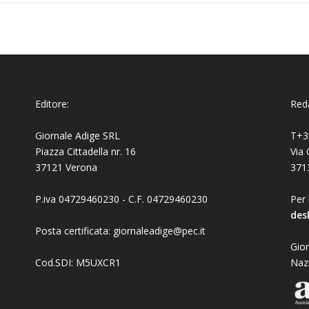
Editore:
Reda
Giornale Adige SRL
T+3
Piazza Cittadella nr. 16
Via 
37121 Verona
371
P.iva 04729460230 - C.F. 04729460230
Per 
des
Posta certificata: giornaleadige@pec.it
Gior
Cod.SDI: M5UXCR1
Naz