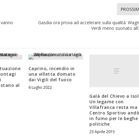
PROSSI
? vanno
Gasdia ora prova ad accelerare sulla qualità: Wagne
Verdi meno suonato all
ituazione
Caprino, incendio in
contagi
una villetta domato
i
dai Vigili del fuoco
estano al
6 Luglio 2022
Galà del Chievo a Isol
Un legame con
Villafranca resta ma 
Centro Sportivo and
in fumo per le beghe
politiche
23 Aprile 2015