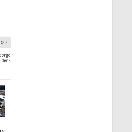
MO
«Borgo
ideri»
ro