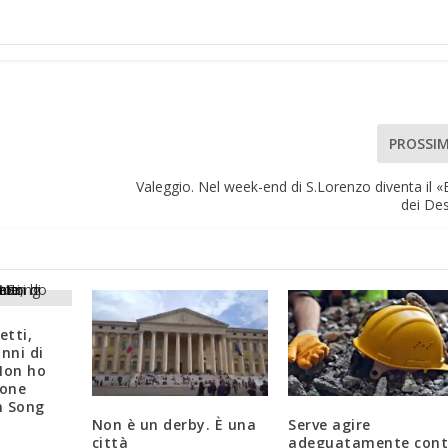
PROSSI
Valeggio. Nel week-end di S.Lorenzo diventa il 
dei Des
etti,
nni di
Non ho
ione
on Song
Non è un derby. È una
Serve agire
città
adeguatamente cont