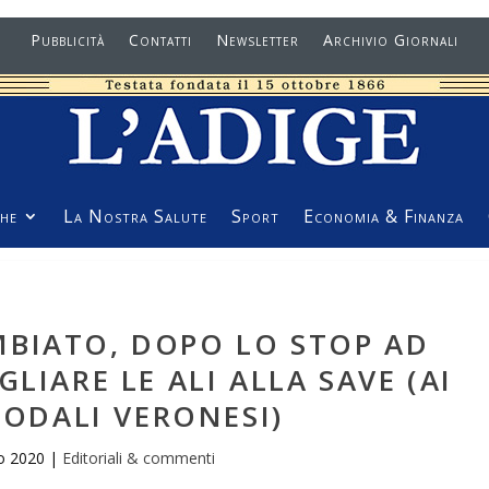
Pubblicità
Contatti
Newsletter
Archivio Giornali
he
La Nostra Salute
Sport
Economia & Finanza
MBIATO, DOPO LO STOP AD
LIARE LE ALI ALLA SAVE (AI
SODALI VERONESI)
o 2020
|
Editoriali & commenti