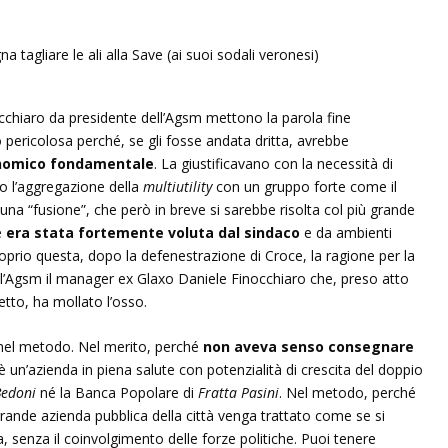
nocchiaro da presidente dell’Agsm mettono la parola fine
pericolosa perché, se gli fosse andata dritta, avrebbe
onomico fondamentale
. La giustificavano con la necessità di
so l’aggregazione della
multiutility
con un gruppo forte come il
a “fusione”, che però in breve si sarebbe risolta col più grande
e
era stata fortemente voluta dal sindaco
e da ambienti
proprio questa, dopo la defenestrazione di Croce, la ragione per la
l’Agsm il manager ex Glaxo Daniele Finocchiaro che, preso atto
getto, ha mollato l’osso.
 nel metodo. Nel merito, perché
non aveva senso consegnare
è un’azienda in piena salute con potenzialità di crescita del doppio
Bedoni
né la Banca Popolare di
Fratta Pasini
. Nel metodo, perché
grande azienda pubblica della città venga trattato come se si
a, senza il coinvolgimento delle forze politiche. Puoi tenere