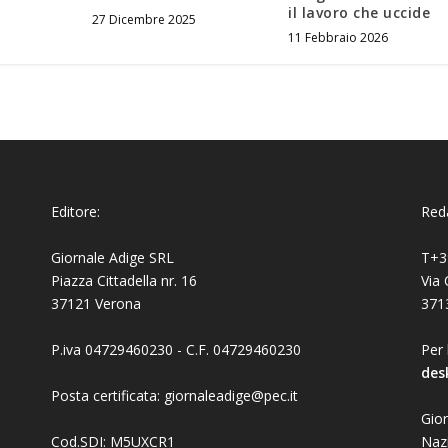
il lavoro che uccide
27 Dicembre 2025
11 Febbraio 2026
Editore:
Reda
Giornale Adige SRL
T+3
Piazza Cittadella nr. 16
Via 
37121 Verona
371
P.iva 04729460230 - C.F. 04729460230
Per 
des
Posta certificata: giornaleadige@pec.it
Gior
Cod.SDI: M5UXCR1
Naz