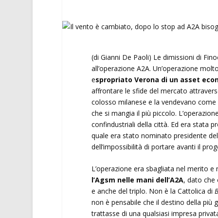
(di Gianni De Paoli) Le dimissioni di Fi
all’operazione A2A. Un’operazione molto 
e
spropriato Verona di un asset ec
affrontare le sfide del mercato attraver
colosso milanese e la vendevano come un
che si mangia il più piccolo. L’operazion
confindustriali della città. Ed era stata 
quale era stato nominato presidente del
dell’impossibilità di portare avanti il pro
L’operazione era sbagliata nel merito e
l’Agsm nelle mani dell’A2A
, dato che 
e anche del triplo. Non è la Cattolica di
non è pensabile che il destino della più 
trattasse di una qualsiasi impresa privat