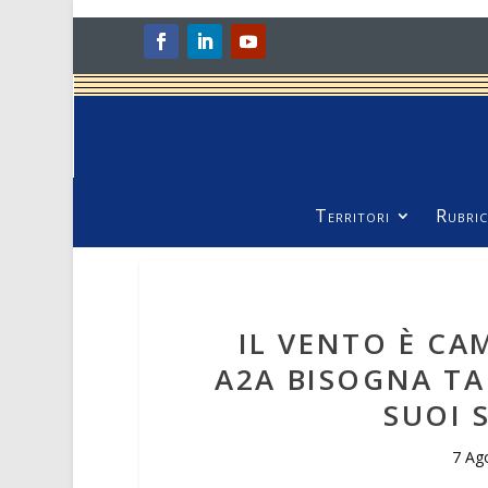
Territori
Rubric
IL VENTO È CA
A2A BISOGNA TAG
SUOI 
7 Ag