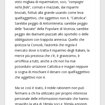
visto migliaia di risparmiatori, soci, “
compagni
nella fede
“, cornuti e mazziati, dai risparmi
bruciati, fottuti alla grande usando come leva
quell’aggettivo, che aggettivo non è, “Cattolica”.
Sarebbe peggio di AntonVeneta; sarebbe peggio
delle “baciate” della Popolare di Vicenza; sarebbe
peggio dei diamanti piazzati allo sportello o delle
obbligazioni con trappola annessa. Quello che
ipotizza la Consob, l’autorità che regola il
mercato dove si tratta il risparmio degli Italiani, la
merce più preziosa che c’è, è gravissimo, è
un’offesa a tutti, anche a chi non ha mai
posseduto un’azione Cattolica e magari neppure
si sogna di mischiare il denaro con quell’aggettivo
che aggettivo non è.
Ma se così è stato, il redde rationem non può
fermarsi a chi ha utilizzato per proprio interesse
personale delle informazioni riservate che hanno
stravolto la vita di 18mila soci e 30mila azionisti.