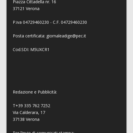
Piazza Cittadella nr. 16
37121 Verona
P.iva 04729460230 - C.F. 04729460230
Posta certificata: giornaleadige@pec.it
Cod.SDI: M5UXCR1
Redazione e Pubblicità:
T+39 335 762 7252
Via Calderara, 17
37138 Verona
Per l’invio di comunicati stampa: