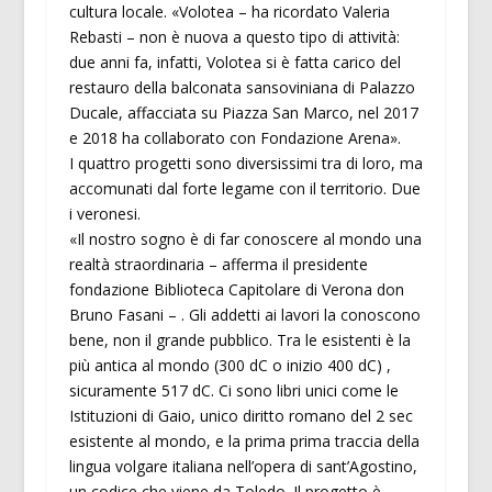
cultura locale. «Volotea – ha ricordato Valeria
Rebasti – non è nuova a questo tipo di attività:
due anni fa, infatti, Volotea si è fatta carico del
restauro della balconata sansoviniana di Palazzo
Ducale, affacciata su Piazza San Marco, nel 2017
e 2018 ha collaborato con Fondazione Arena».
I quattro progetti sono diversissimi tra di loro, ma
accomunati dal forte legame con il territorio. Due
i veronesi.
«Il nostro sogno è di far conoscere al mondo una
realtà straordinaria – afferma il presidente
fondazione Biblioteca Capitolare di Verona don
Bruno Fasani – . Gli addetti ai lavori la conoscono
bene, non il grande pubblico. Tra le esistenti è la
più antica al mondo (300 dC o inizio 400 dC) ,
sicuramente 517 dC. Ci sono libri unici come le
Istituzioni di Gaio, unico diritto romano del 2 sec
esistente al mondo, e la prima prima traccia della
lingua volgare italiana nell’opera di sant’Agostino,
un codice che viene da Toledo. Il progetto è