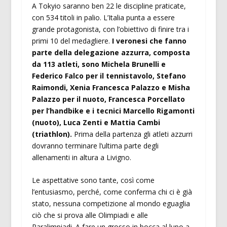
A Tokyio saranno ben 22 le discipline praticate,
con 534 titoli in palio. L’Italia punta a essere
grande protagonista, con l’obiettivo di finire tra i
primi 10 del medagliere.
I veronesi che fanno
parte della delegazione azzurra, composta
da 113 atleti, sono Michela Brunelli e
Federico Falco per il tennistavolo, Stefano
Raimondi, Xenia Francesca Palazzo e Misha
Palazzo per il nuoto, Francesca Porcellato
per l’handbike e i tecnici Marcello Rigamonti
(nuoto), Luca Zenti e Mattia Cambi
(triathlon).
Prima della partenza gli atleti azzurri
dovranno terminare l’ultima parte degli
allenamenti in altura a Livigno.
Le aspettative sono tante, così come
l’entusiasmo, perché, come conferma chi ci è già
stato, nessuna competizione al mondo eguaglia
ciò che si prova alle Olimpiadi e alle
Paralimpiadi. A fare un grosso in bocca al lupo a