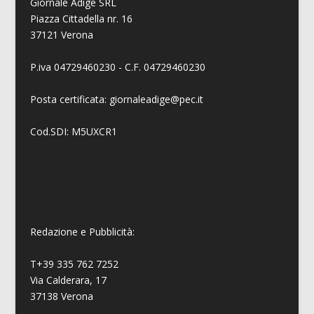
Giornale Adige SRL
Piazza Cittadella nr. 16
37121 Verona
P.iva 04729460230 - C.F. 04729460230
Posta certificata: giornaleadige@pec.it
Cod.SDI: M5UXCR1
Redazione e Pubblicità:
T+39 335 762 7252
Via Calderara, 17
37138 Verona