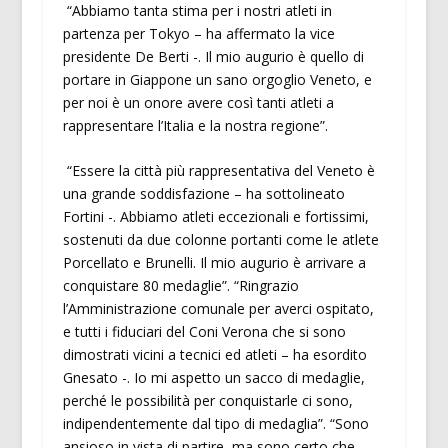
“Abbiamo tanta stima per i nostri atleti in
partenza per Tokyo – ha affermato la vice
presidente De Berti -. Il mio augurio è quello di
portare in Giappone un sano orgoglio Veneto, e
per noi è un onore avere così tanti atleti a
rappresentare l’Italia e la nostra regione”.
“Essere la città più rappresentativa del Veneto è
una grande soddisfazione – ha sottolineato
Fortini -. Abbiamo atleti eccezionali e fortissimi,
sostenuti da due colonne portanti come le atlete
Porcellato e Brunelli. Il mio augurio è arrivare a
conquistare 80 medaglie”. “Ringrazio
l’Amministrazione comunale per averci ospitato,
e tutti i fiduciari del Coni Verona che si sono
dimostrati vicini a tecnici ed atleti – ha esordito
Gnesato -. Io mi aspetto un sacco di medaglie,
perché le possibilità per conquistarle ci sono,
indipendentemente dal tipo di medaglia”. “Sono
ansioso in vista di partire, ma sono certo che