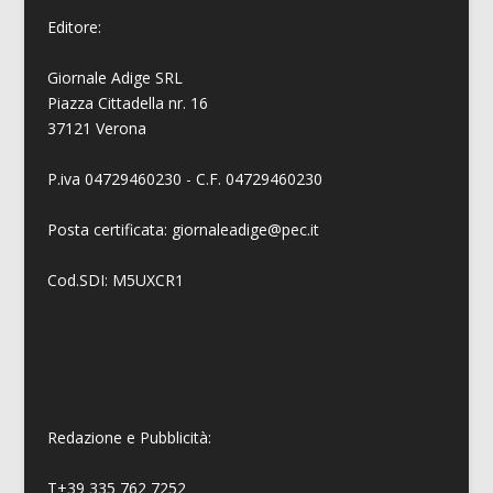
Editore:
Giornale Adige SRL
Piazza Cittadella nr. 16
37121 Verona
P.iva 04729460230 - C.F. 04729460230
Posta certificata: giornaleadige@pec.it
Cod.SDI: M5UXCR1
Redazione e Pubblicità:
T+39 335 762 7252