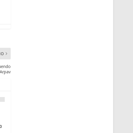
MO
guendo
l’Arpav
0