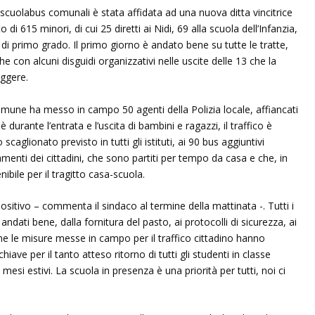
scuolabus comunali è stata affidata ad una nuova ditta vincitrice
 di 615 minori, di cui 25 diretti ai Nidi, 69 alla scuola dell’Infanzia,
di primo grado. Il primo giorno è andato bene su tutte le tratte,
he con alcuni disguidi organizzativi nelle uscite delle 13 che la
eggere.
 Comune ha messo in campo 50 agenti della Polizia locale, affiancati
è durante l’entrata e l’uscita di bambini e ragazzi, il traffico è
scaglionato previsto in tutti gli istituti, ai 90 bus aggiuntivi
menti dei cittadini, che sono partiti per tempo da casa e che, in
bile per il tragitto casa-scuola.
positivo – commenta il sindaco al termine della mattinata -. Tutti i
ati bene, dalla fornitura del pasto, ai protocolli di sicurezza, ai
che le misure messe in campo per il traffico cittadino hanno
iave per il tanto atteso ritorno di tutti gli studenti in classe
 mesi estivi. La scuola in presenza è una priorità per tutti, noi ci