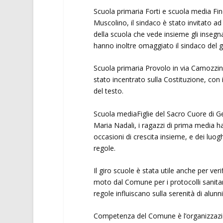
Scuola primaria Forti e scuola media Finc
Muscolino, il sindaco è stato invitato ad
della scuola che vede insieme gli insegnan
hanno inoltre omaggiato il sindaco del gio
Scuola primaria Provolo in via Camozzini
stato incentrato sulla Costituzione, con 
del testo.
Scuola mediaFiglie del Sacro Cuore di Ges
Maria Nadali, i ragazzi di prima media han
occasioni di crescita insieme, e dei luo
regole.
Il giro scuole è stata utile anche per ve
moto dal Comune per i protocolli sanitar
regole influiscano sulla serenità di alunn
Competenza del Comune è l’organizzazione 