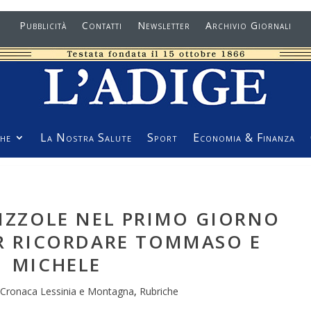
Pubblicità
Contatti
Newsletter
Archivio Giornali
he
La Nostra Salute
Sport
Economia & Finanza
MIZZOLE NEL PRIMO GIORNO
ER RICORDARE TOMMASO E
MICHELE
Cronaca Lessinia e Montagna
,
Rubriche