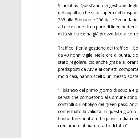
Scuolabus. Quest’anno la gestione degli 
dell’appalto, che si occuperà del trasporto
265 alle Primarie e 256 dalle Secondarie 
ad eccezione di un paro di linee periferic
ditta vincitrice ha già provveduto a corr
Traffico. Per la gestione del traffico il
da 40 nonni vigile. Nelle ore di punta, cio
stato regolare, ciò anche grazie all’orario 
predisposti da Atv e ai corretti comporta
molti casi, hanno scelto un mezzo sosteni
“Il bilancio del primo giorno di scuola è 
servizi che competono al Comune sono and
controlli sull’obbligo del green pass. An
confermato la validità. In questa giorno ch
hanno funzionato tutti i piani studiati nei
crediamo e abbiamo fatto di tutto”.