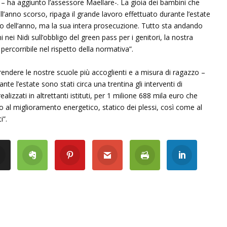
– ha aggiunto l’assessore Maellare-. La gioia dei bambini che
ell’anno scorso, ripaga il grande lavoro effettuato durante l’estate
io dell’anno, ma la sua intera prosecuzione. Tutto sta andando
 nei Nidi sull’obbligo del green pass per i genitori, la nostra
percorribile nel rispetto della normativa”.
r rendere le nostre scuole più accoglienti e a misura di ragazzo –
te l’estate sono stati circa una trentina gli interventi di
lizzati in altrettanti istituti, per 1 milione 688 mila euro che
 al miglioramento energetico, statico dei plessi, così come al
i”.