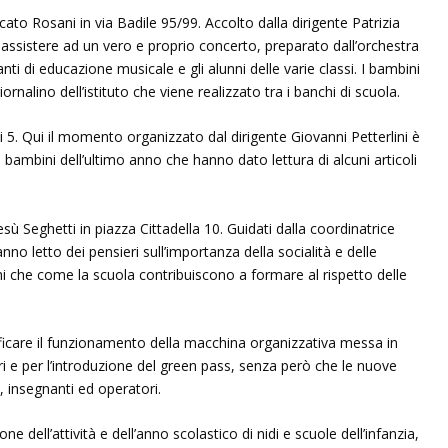
ato Rosani in via Badile 95/99. Accolto dalla dirigente Patrizia
 assistere ad un vero e proprio concerto, preparato dall’orchestra
ti di educazione musicale e gli alunni delle varie classi. I bambini
rnalino dell’istituto che viene realizzato tra i banchi di scuola.
 5. Qui il momento organizzato dal dirigente Giovanni Petterlini è
i bambini dell’ultimo anno che hanno dato lettura di alcuni articoli
ù Seghetti in piazza Cittadella 10. Guidati dalla coordinatrice
no letto dei pensieri sull’importanza della socialità e delle
ghi che come la scuola contribuiscono a formare al rispetto delle
rificare il funzionamento della macchina organizzativa messa in
i e per l’introduzione del green pass, senza però che le nuove
i, insegnanti ed operatori.
dell’attività e dell’anno scolastico di nidi e scuole dell’infanzia,