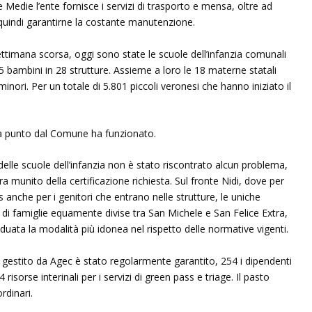
Medie l’ente fornisce i servizi di trasporto e mensa, oltre ad
e quindi garantirne la costante manutenzione.
 settimana scorsa, oggi sono state le scuole dell’infanzia comunali
5 bambini in 28 strutture. Assieme a loro le 18 materne statali
inori. Per un totale di 5.801 piccoli veronesi che hanno iniziato il
a punto dal Comune ha funzionato.
delle scuole dell’infanzia non è stato riscontrato alcun problema,
ra munito della certificazione richiesta. Sul fronte Nidi, dove per
s anche per i genitori che entrano nelle strutture, le uniche
di famiglie equamente divise tra San Michele e San Felice Extra,
viduata la modalità più idonea nel rispetto delle normative vigenti.
a gestito da Agec è stato regolarmente garantito, 254 i dipendenti
risorse interinali per i servizi di green pass e triage. Il pasto
rdinari.