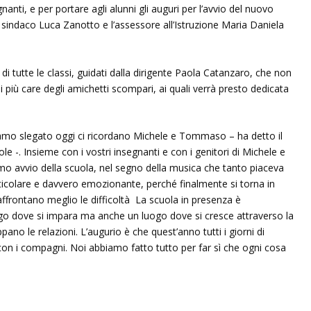
nanti, e per portare agli alunni gli auguri per l’avvio del nuovo
e sindaco Luca Zanotto e l’assessore all’Istruzione Maria Daniela
 di tutte le classi, guidati dalla dirigente Paola Catanzaro, che non
i più care degli amichetti scompari, ai quali verrà presto dedicata
amo slegato oggi ci ricordano Michele e Tommaso – ha detto il
le -. Insieme con i vostri insegnanti e con i genitori di Michele e
o avvio della scuola, nel segno della musica che tanto piaceva
ticolare e davvero emozionante, perché finalmente si torna in
affrontano meglio le difficoltà La scuola in presenza è
o dove si impara ma anche un luogo dove si cresce attraverso la
uppano le relazioni. L’augurio è che quest’anno tutti i giorni di
con i compagni. Noi abbiamo fatto tutto per far sì che ogni cosa