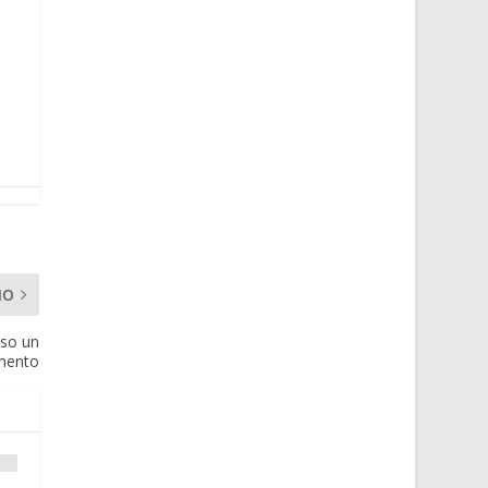
MO
eso un
mento