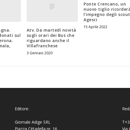
Ponte Crencano, un
nuovo tiglio ricorder
l’impegno degli scou
Agesci
15 Aprile 2022
gna.
Atv. Da martedì novità
donati sul
sugli orari dei Bus che
erona.
riguardano anche il
nala,
Villafranchese
3 Gennaio 2020
Editore:
Reda
Giornale Adige SRL
T+3
Piazza Cittadella nr. 16
Via 