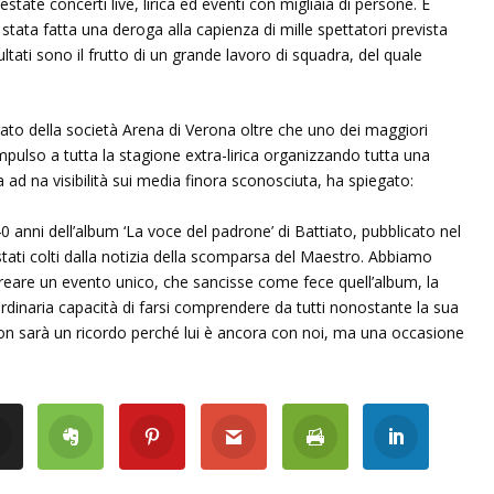
’estate concerti live, lirica ed eventi con migliaia di persone. È
 è stata fatta una deroga alla capienza di mille spettatori prevista
ultati sono il frutto di un grande lavoro di squadra, del quale
to della società Arena di Verona oltre che uno dei maggiori
ulso a tutta la stagione extra-lirica organizzando tutta una
 ad na visibilità sui media finora sconosciuta, ha spiegato:
anni dell’album ‘La voce del padrone’ di Battiato, pubblicato nel
ati colti dalla notizia della scomparsa del Maestro. Abbiamo
reare un evento unico, che sancisse come fece quell’album, la
rdinaria capacità di farsi comprendere da tutti nonostante la sua
Non sarà un ricordo perché lui è ancora con noi, ma una occasione