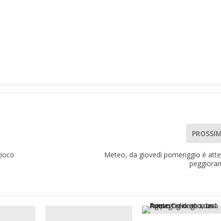
PROSSI
gioco
Meteo, da giovedì pomeriggio è att
peggiora