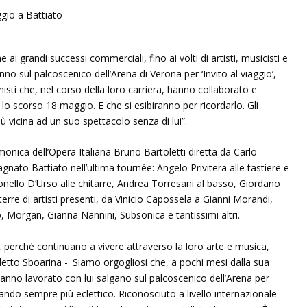
e ai grandi successi commerciali, fino ai volti di artisti, musicisti e
no sul palcoscenico dell’Arena di Verona per ‘Invito al viaggio’,
isti che, nel corso della loro carriera, hanno collaborato e
 scorso 18 maggio. E che si esibiranno per ricordarlo. Gli
ù vicina ad un suo spettacolo senza di lui”.
rmonica dell’Opera Italiana Bruno Bartoletti diretta da Carlo
nato Battiato nell’ultima tournée: Angelo Privitera alle tastiere e
ello D’Urso alle chitarre, Andrea Torresani al basso, Giordano
terre di artisti presenti, da Vinicio Capossela a Gianni Morandi,
 Morgan, Gianna Nannini, Subsonica e tantissimi altri.
, perché continuano a vivere attraverso la loro arte e musica,
detto Sboarina -. Siamo orgogliosi che, a pochi mesi dalla sua
hanno lavorato con lui salgano sul palcoscenico dell’Arena per
ntando sempre più eclettico. Riconosciuto a livello internazionale