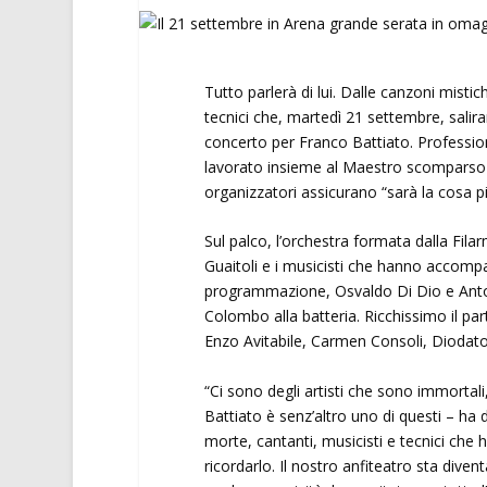
Tutto parlerà di lui. Dalle canzoni mistich
tecnici che, martedì 21 settembre, saliran
concerto per Franco Battiato. Profession
lavorato insieme al Maestro scomparso lo
organizzatori assicurano “sarà la cosa pi
Sul palco, l’orchestra formata dalla Fila
Guaitoli e i musicisti che hanno accompag
programmazione, Osvaldo Di Dio e Anton
Colombo alla batteria. Ricchissimo il par
Enzo Avitabile, Carmen Consoli, Diodato,
“Ci sono degli artisti che sono immortali
Battiato è senz’altro uno di questi – ha 
morte, cantanti, musicisti e tecnici che 
ricordarlo. Il nostro anfiteatro sta dive