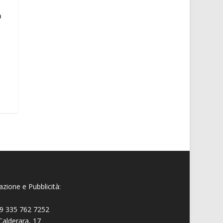
à
t
zione e Pubblicità:
9 335 762 7252
Calderara, 17