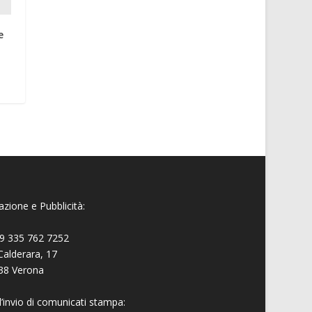
e
zione e Pubblicità:
9 335 762 7252
Calderara, 17
38 Verona
l’invio di comunicati stampa: