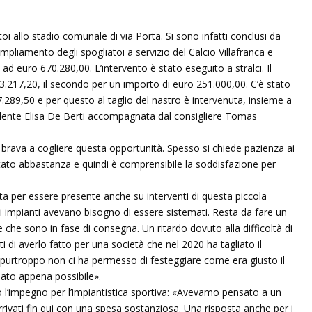
oi allo stadio comunale di via Porta. Si sono infatti conclusi da
 ampliamento degli spogliatoi a servizio del Calcio Villafranca e
 ad euro 670.280,00. L’intervento è stato eseguito a stralci. Il
3.217,20, il secondo per un importo di euro 251.000,00. C’è stato
.289,50 e per questo al taglio del nastro è intervenuta, insieme a
idente Elisa De Berti accompagnata dal consigliere Tomas
brava a cogliere questa opportunità. Spesso si chiede pazienza ai
ttato abbastanza e quindi è comprensibile la soddisfazione per
ata per essere presente anche su interventi di questa piccola
Gli impianti avevano bisogno di essere sistemati. Resta da fare un
che sono in fase di consegna. Un ritardo dovuto alla difficoltà di
 di averlo fatto per una società che nel 2020 ha tagliato il
id purtroppo non ci ha permesso di festeggiare come era giusto il
ato appena possibile».
 l’impegno per l’impiantistica sportiva: «Avevamo pensato a un
rrivati fin qui con una spesa sostanziosa. Una risposta anche per i