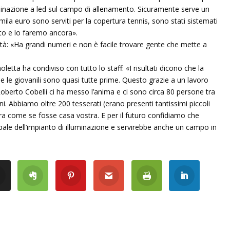
lluminazione a led sul campo di allenamento. Sicuramente serve un
la euro sono serviti per la copertura tennis, sono stati sistemati
anto e lo faremo ancora».
età: «Ha grandi numeri e non è facile trovare gente che mette a
letta ha condiviso con tutto lo staff: «I risultati dicono che la
e le giovanili sono quasi tutte prime. Questo grazie a un lavoro
nte Roberto Cobelli ci ha messo l’anima e ci sono circa 80 persone tra
orni. Abbiamo oltre 200 tesserati (erano presenti tantissimi piccoli
ttura come se fosse casa vostra. E per il futuro confidiamo che
ale dell’impianto di illuminazione e servirebbe anche un campo in