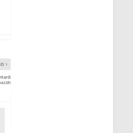
MO
ritardi
pazziti