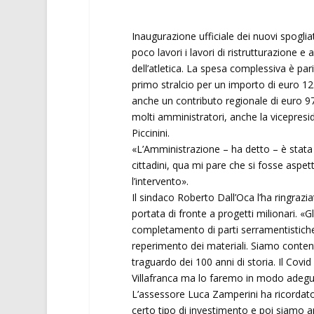
Inaugurazione ufficiale dei nuovi spogliat
poco lavori i lavori di ristrutturazione e
dell’atletica. La spesa complessiva è pari
primo stralcio per un importo di euro 12
anche un contributo regionale di euro 97
molti amministratori, anche la vicepres
Piccinini.
«L’Amministrazione – ha detto – è stata 
cittadini, qua mi pare che si fosse aspe
l’intervento».
Il sindaco Roberto Dall’Oca l’ha ringrazi
portata di fronte a progetti milionari. «
completamento di parti serramentistiche 
reperimento dei materiali. Siamo contenti
traguardo dei 100 anni di storia. Il Cov
Villafranca ma lo faremo in modo adegu
L’assessore Luca Zamperini ha ricordato
certo tipo di investimento e poi siamo a