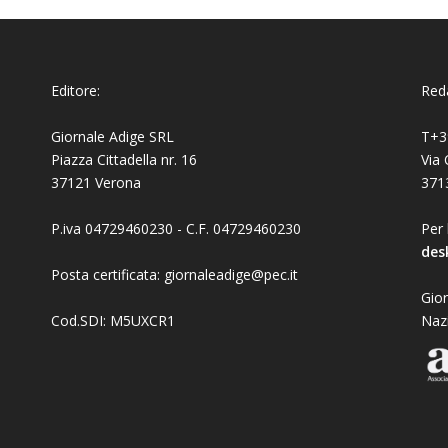
Editore:
Reda
Giornale Adige SRL
T+3
Piazza Cittadella nr. 16
Via 
37121 Verona
371
P.iva 04729460230 - C.F. 04729460230
Per 
des
Posta certificata: giornaleadige@pec.it
Gior
Cod.SDI: M5UXCR1
Naz