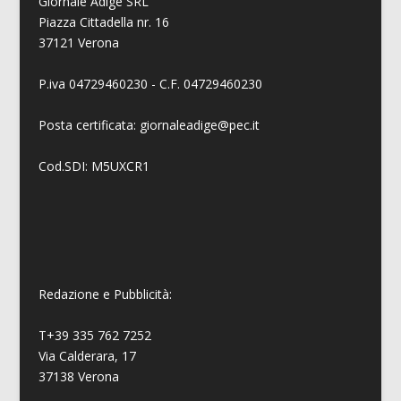
Giornale Adige SRL
Piazza Cittadella nr. 16
37121 Verona
P.iva 04729460230 - C.F. 04729460230
Posta certificata: giornaleadige@pec.it
Cod.SDI: M5UXCR1
Redazione e Pubblicità:
T+39 335 762 7252
Via Calderara, 17
37138 Verona