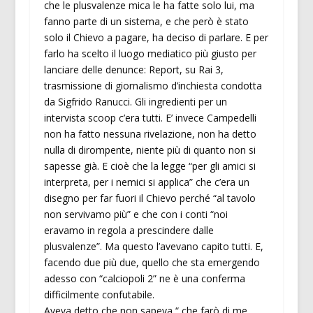
che le plusvalenze mica le ha fatte solo lui, ma
fanno parte di un sistema, e che però è stato
solo il Chievo a pagare, ha deciso di parlare. E per
farlo ha scelto il luogo mediatico più giusto per
lanciare delle denunce: Report, su Rai 3,
trasmissione di giornalismo d’inchiesta condotta
da Sigfrido Ranucci. Gli ingredienti per un
intervista scoop c’era tutti. E’ invece Campedelli
non ha fatto nessuna rivelazione, non ha detto
nulla di dirompente, niente più di quanto non si
sapesse già. E cioè che la legge “per gli amici si
interpreta, per i nemici si applica” che c’era un
disegno per far fuori il Chievo perché “al tavolo
non servivamo più” e che con i conti “noi
eravamo in regola a prescindere dalle
plusvalenze”. Ma questo l’avevano capito tutti. E,
facendo due più due, quello che sta emergendo
adesso con “calciopoli 2” ne è una conferma
difficilmente confutabile.
Aveva detto che non sapeva “ che farò di me