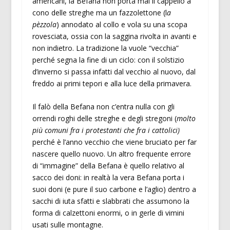
americani, la Befana non porta mai il cappello a
cono delle streghe ma un fazzolettone (l
a
pèzzola
) annodato al collo e vola su una scopa
rovesciata, ossia con la saggina rivolta in avanti e
non indietro. La tradizione la vuole “vecchia”
perché segna la fine di un ciclo: con il solstizio
d’inverno si passa infatti dal vecchio al nuovo, dal
freddo ai primi tepori e alla luce della primavera.
Il falò della Befana non c’entra nulla con gli
orrendi roghi delle streghe e degli stregoni (
molto
più comuni fra i protestanti che fra i cattolici)
perché è l’anno vecchio che viene bruciato per far
nascere quello nuovo. Un altro frequente errore
di “immagine” della Befana è quello relativo al
sacco dei doni: in realtà la vera Befana porta i
suoi doni (e pure il suo carbone e l’aglio) dentro a
sacchi di iuta sfatti e slabbrati che assumono la
forma di calzettoni enormi, o in gerle di vimini
usati sulle montagne.