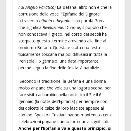
( di Angelo Paratico)
La Befana, altro non è che la
corruzione della voce “Epifania del Signore”
attraverso
bifanìa
e
befanìa
. Una parola Greca
che significa
Rivelazione
. Dunque, il popolo che
non conosceva il greco, nel corso dei secoli ha
storpiato questo termine arrivando alla fine al
moderno Befana. Questa è stata una festa
tipicamente toscana ma poi diffusasi in tutta la
Penisola il 6 gennaio, una data importante:
perché segna la fine delle festività natalizie.
Secondo la tradizione, la Befana è una donna
molto anziana che vola su una logora scopa, per
fare visita ai bambini nella notte tra il 5 e il 6
gennaio (la notte dell’Epifania) per riempire con
dei dolcetti le calze da loro lasciate appese al
camino. Spesso i Cristiani hanno mantenuto certe
celebrazioni pagane dando loro nuovi significati.
Anche per l’Epifania vale questo principio, si