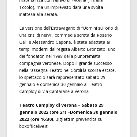
materializza con l’arrivo di Yvonne (Tiziana
Totolo), ma un imprevisto darà una svolta
inattesa alla serata.
La versione dell’Estravagario di “Uomini sull’orlo di
una crisi di nervi”, commedia scritta da Rosario
Galli e Alessandro Capone, è stata adattata ai
tempi moderni dal regista Alberto Bronzato, uno
dei fondatori nel 1988 della pluripremiata
compagnia veronese. Dopo il grande successo
nella rassegna Teatro nei Cortili la scorsa estate,
lo spettacolo sarà rappresentato sabato 29
gennaio e domenica 30 gennaio al Teatro
Camploy di via Cantarane a Verona.
Teatro Camploy di Verona
–
Sabato 29
gennaio 2022 (ore 21)
–
Domenica 30 gennaio
2022 (ore 16:30)
. Biglietti in prevendita su
boxofficelive.it