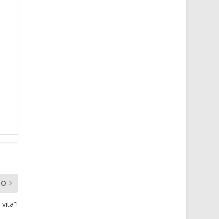
MO
vita”!