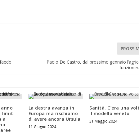
PROSSI
lfaedo
Paolo De Castro, dal prossimo gennaio l’agric
funzioner
 anno
La destra avanza in
Sanità. C’era una vol
 limiti
Europa ma rischiamo
il modello veneto
a a
di avere ancora Ursula
31 Maggio 2024
gna
11 Giugno 2024
 aree