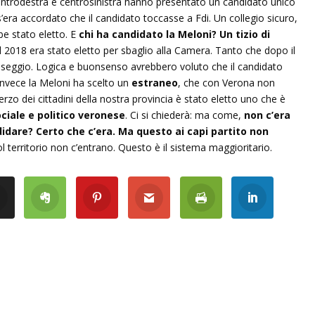
entrodestra e centrosinistra hanno presentato un candidato unico
s’era accordato che il candidato toccasse a Fdi. Un collegio sicuro,
e stato eletto. E
chi ha candidato la Meloni? Un tizio di
 2018 era stato eletto per sbaglio alla Camera. Tanto che dopo il
il seggio. Logica e buonsenso avrebbero voluto che il candidato
 invece la Meloni ha scelto un
estraneo
, che con Verona non
erzo dei cittadini della nostra provincia è stato eletto uno che è
ciale e politico veronese
. Ci si chiederà: ma come,
non c’era
dare? Certo che c’era. Ma questo ai capi partito non
l territorio non c’entrano. Questo è il sistema maggioritario.