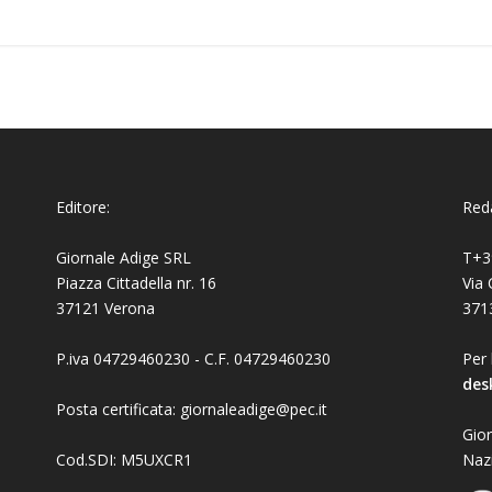
Editore:
Reda
Giornale Adige SRL
T+3
Piazza Cittadella nr. 16
Via 
37121 Verona
371
P.iva 04729460230 - C.F. 04729460230
Per 
des
Posta certificata: giornaleadige@pec.it
Gior
Cod.SDI: M5UXCR1
Naz