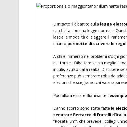
E’ iniziato il dibattito sulla
legge eletto
cambiata con una legge normale. Questa
lascia le modalità di eleggere il Parlame
quanto
permette di scrivere le regol
A chi è immerso nei problemi d’ogni gior
elettorale. Dibattere se sia meglio il m
inutile, avulso dalla realtà. Discutere se
preferenze può sembrare roba da addetti 
elezioni che scegliamo chi va a rappresen
Può allora essere illuminante
l’esempio
L’anno scorso sono state fatte le
elezi
senatore Bertacco
di
Fratelli d’Italia
“Rosatellum”, che prevede i collegi uni