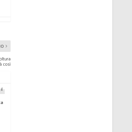
MO
oltura
à così
ta