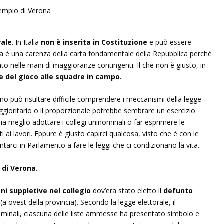
rale
. In Italia
non è inserita in Costituzione
e può essere
 è una carenza della carta fondamentale della Repubblica perché
nto nelle mani di maggioranze contingenti. Il che non è giusto, in
e del gioco alle squadre in campo.
no può risultare difficile comprendere i meccanismi della legge
aggioritario o il proporzionale potrebbe sembrare un esercizio
 sia meglio adottare i collegi uninominali o far esprimere le
ai lavori. Eppure è giusto capirci qualcosa, visto che è con le
tarci in Parlamento a fare le leggi che ci condizionano la vita.
 di Verona
.
oni suppletive
nel collegio
dov’era stato eletto il
defunto
(a ovest della provincia). Secondo la legge elettorale, il
nominali, ciascuna delle liste ammesse ha presentato simbolo e