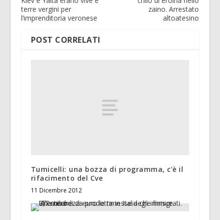
Kiev e Yalta erano vive e
chilo di eroina nello
terre vergini per
zaino. Arrestato
l’imprenditoria veronese
altoatesino
POST CORRELATI
Tumicelli: una bozza di programma, c’è il
rifacimento del Cve
11 Dicembre 2012