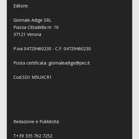
Editore:
Giornale Adige SRL
Piazza Cittadella nr. 16
37121 Verona
P.iva 04729460230 - C.F. 04729460230
Posta certificata: giornaleadige@pec.it
Cod.SDI: M5UXCR1
Redazione e Pubblicità:
T+39 335 762 7252