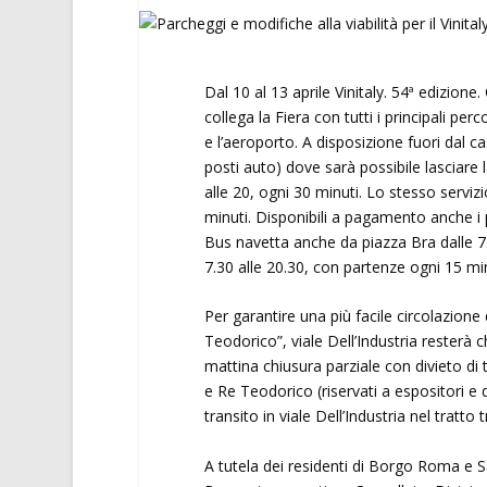
Dal 10 al 13 aprile Vinitaly. 54ª edizion
collega la Fiera con tutti i principali per
e l’aeroporto. A disposizione fuori dal c
posti auto) dove sarà possibile lasciare
alle 20, ogni 30 minuti. Lo stesso servi
minuti. Disponibili a pagamento anche i p
Bus navetta anche da piazza Bra dalle 7.
7.30 alle 20.30, con partenze ogni 15 min
Per garantire una più facile circolazione
Teodorico”, viale Dell’Industria resterà c
mattina chiusura parziale con divieto di t
e Re Teodorico (riservati a espositori e di
transito in viale Dell’Industria nel tratto 
A tutela dei residenti di Borgo Roma e Sa