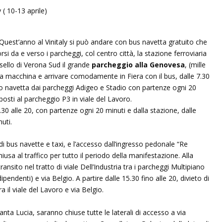
e. Quest’anno al Vinitaly si può andare con bus navetta gratuito che
corsi da e verso i parcheggi, col centro città, la stazione ferroviaria
asello di Verona Sud il grande
parcheggio alla Genovesa
, (mille
 la macchina e arrivare comodamente in Fiera con il bus, dalle 7.30
zio navetta dai parcheggi Adigeo e Stadio con partenze ogni 20
osti al parcheggio P3 in viale del Lavoro.
30 alle 20, con partenze ogni 20 minuti e dalla stazione, dalle
uti.
 di bus navette e taxi, e l’accesso dall’ingresso pedonale “Re
hiusa al traffico per tutto il periodo della manifestazione. Alla
ransito nel tratto di viale Dell’Industria tra i parcheggi Multipiano
pendenti) e via Belgio. A partire dalle 15.30 fino alle 20, divieto di
tra il viale del Lavoro e via Belgio.
nta Lucia, saranno chiuse tutte le laterali di accesso a via