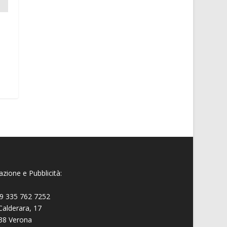
zione e Pubblicità:
9 335 762 7252
Calderara, 17
38 Verona