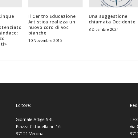
Cinque i
Il Centro Educazione
Una suggestione
Artistica realizza un
chiamata Occidente
Potenziato
nuovo coro di voci
3 Dicembre 2024
 sindaco:
bianche
rzo
10 Novembre 2015
ti»
Editore:
Reda
Giornale Adige SRL
T+3
Piazza Cittadella nr. 16
Via 
37121 Verona
371