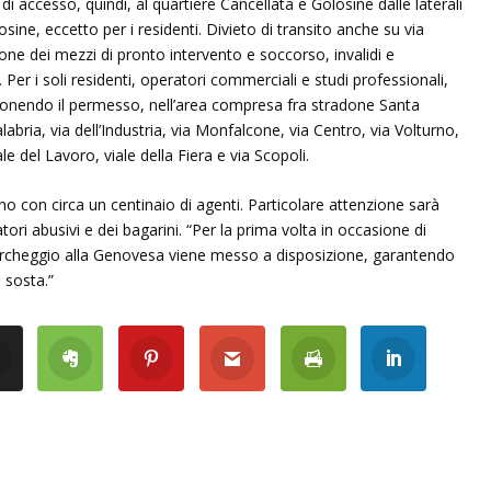
di accesso, quindi, al quartiere Cancellata e Golosine dalle laterali
osine, eccetto per i residenti. Divieto di transito anche su via
zione dei mezzi di pronto intervento e soccorso, invalidi e
. Per i soli residenti, operatori commerciali e studi professionali,
sponendo il permesso, nell’area compresa fra stradone Santa
abria, via dell’Industria, via Monfalcone, via Centro, via Volturno,
ale del Lavoro, viale della Fiera e via Scopoli.
no con circa un centinaio di agenti. Particolare attenzione sarà
iatori abusivi e dei bagarini. “Per la prima volta in occasione di
 parcheggio alla Genovesa viene messo a disposizione, garantendo
a sosta.”