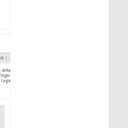
MO
 della
Zelger
a Lega