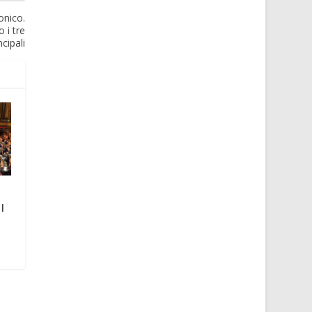
onico.
 i tre
cipali
l