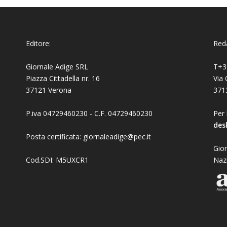
Editore:
Reda
Giornale Adige SRL
T+3
Piazza Cittadella nr. 16
Via 
37121 Verona
371
P.iva 04729460230 - C.F. 04729460230
Per 
des
Posta certificata: giornaleadige@pec.it
Gior
Cod.SDI: M5UXCR1
Naz