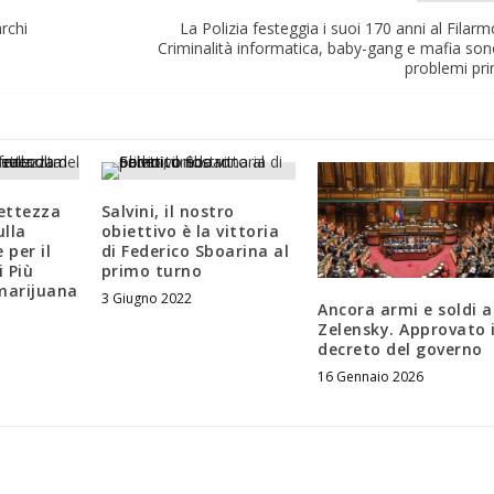
archi
La Polizia festeggia i suoi 170 anni al Filarm
Criminalità informatica, baby-gang e mafia sono
problemi prin
ettezza
Salvini, il nostro
lla
obiettivo è la vittoria
 per il
di Federico Sboarina al
 Più
primo turno
marijuana
3 Giugno 2022
Ancora armi e soldi a
1
Zelensky. Approvato i
decreto del governo
16 Gennaio 2026