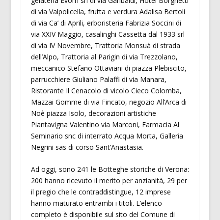
gelateria Evom srl di via Garibaldi, Hotel Borghetti
di via Valpolicella, frutta e verdura Adalisa Bertoli
di via Ca’ di Aprili, erboristeria Fabrizia Soccini di
via XXIV Maggio, casalinghi Cassetta dal 1933 srl
di via IV Novembre, Trattoria Monsuà di strada
dell’Alpo, Trattoria al Parigin di via Trezzolano,
meccanico Stefano Ottaviani di piazza Plebiscito,
parrucchiere Giuliano Palaffi di via Manara,
Ristorante Il Cenacolo di vicolo Cieco Colomba,
Mazzai Gomme di via Fincato, negozio All’Arca di
Noè piazza Isolo, decorazioni artistiche
Piantavigna Valentino via Marconi, Farmacia Al
Seminario snc di interrato Acqua Morta, Galleria
Negrini sas di corso Sant’Anastasia.
Ad oggi, sono 241 le Botteghe storiche di Verona:
200 hanno ricevuto il merito per anzianità, 29 per
il pregio che le contraddistingue, 12 imprese
hanno maturato entrambi i titoli. L’elenco
completo è disponibile sul sito del Comune di