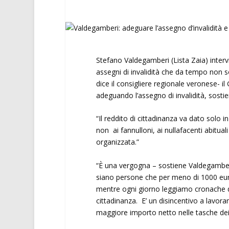
Stefano Valdegamberi (Lista Zaia) interv
assegni di invalidità che da tempo non son
dice il consigliere regionale veronese- i
adeguando l’assegno di invalidità, sost
“Il reddito di cittadinanza va dato solo i
non ai fannulloni, ai nullafacenti abitual
organizzata.”
“È una vergogna – sostiene Valdegamberi
siano persone che per meno di 1000 euro
mentre ogni giorno leggiamo cronache di 
cittadinanza. E’ un disincentivo a lavora
maggiore importo netto nelle tasche dei l