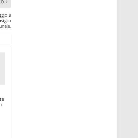
MO
ggio a
siglio
nale.
ze
i