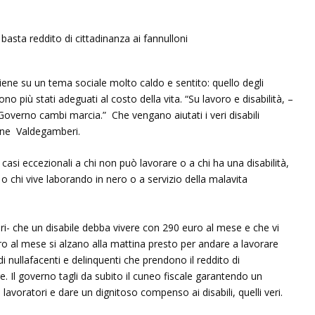
iene su un tema sociale molto caldo e sentito: quello degli
o più stati adeguati al costo della vita. “Su lavoro e disabilità, –
l Governo cambi marcia.” Che vengano aiutati i veri disabili
iene Valdegamberi.
n casi eccezionali a chi non può lavorare o a chi ha una disabilità,
i o chi vive laborando in nero o a servizio della malavita
- che un disabile debba vivere con 290 euro al mese e che vi
 al mese si alzano alla mattina presto per andare a lavorare
nullafacenti e delinquenti che prendono il reddito di
re. Il governo tagli da subito il cuneo fiscale garantendo un
avoratori e dare un dignitoso compenso ai disabili, quelli veri.