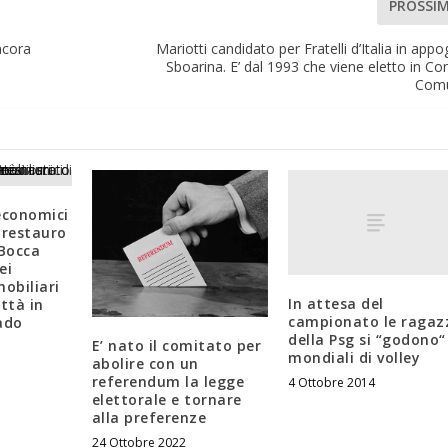
PROSSI
ncora
Mariotti candidato per Fratelli d’Italia in appo
Sboarina. E’ dal 1993 che viene eletto in Con
Comu
economici
l restauro
 Bocca
ei
obiliari
In attesa del
ittà in
campionato le ragaz
ado
della Psg si “godono“ 
E’ nato il comitato per
mondiali di volley
abolire con un
referendum la legge
4 Ottobre 2014
elettorale e tornare
alla preferenze
24 Ottobre 2022