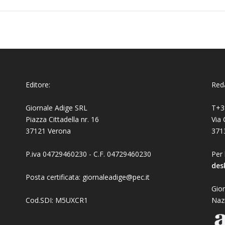
Editore:
Reda
Giornale Adige SRL
T+3
Piazza Cittadella nr. 16
Via 
37121 Verona
371
P.iva 04729460230 - C.F. 04729460230
Per 
des
Posta certificata: giornaleadige@pec.it
Gior
Cod.SDI: M5UXCR1
Naz