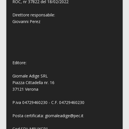
ROC, nr 37822 del 18/02/2022
Direttore responsabile:
Giovanni
Perez
Editore:
Giornale Adige SRL
Piazza Cittadella nr. 16
37121 Verona
P.iva 04729460230 - C.F. 04729460230
Posta certificata: giornaleadige@pec.it
Cod.SDI: M5UXCR1