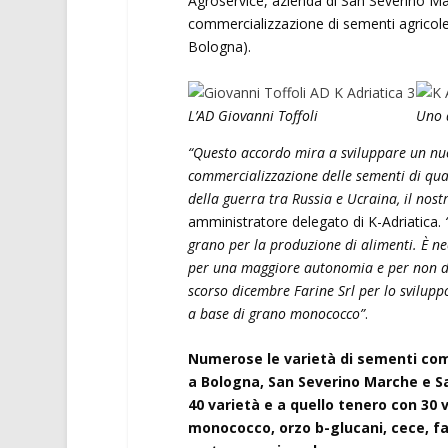
Agroservice, azienda di San Severino Mar
commercializzazione di sementi agricole
Bologna).
L’AD Giovanni Toffoli
Uno d
“Questo accordo mira a sviluppare un nuo
commercializzazione delle sementi di qua
della guerra tra Russia e Ucraina, il nos
amministratore delegato di K-Adriatica.
grano per la produzione di alimenti. È ne
per una maggiore autonomia e per non di
scorso dicembre Farine Srl per lo sviluppo
a base di grano monococco”
.
Numerose le varietà di sementi comm
a Bologna, San Severino Marche e Sa
40 varietà e a quello tenero con 30 v
monococco, orzo b-glucani, cece, favi