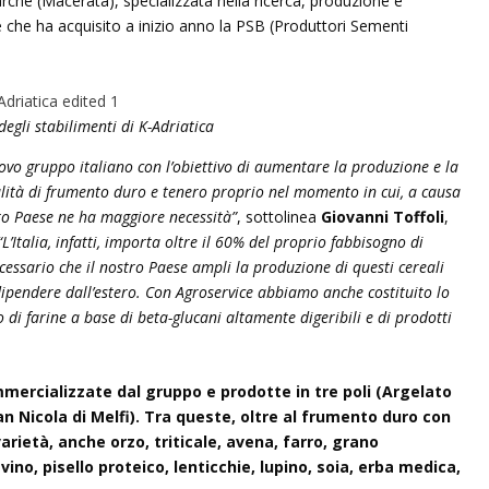
che (Macerata), specializzata nella ricerca, produzione e
 che ha acquisito a inizio anno la PSB (Produttori Sementi
egli stabilimenti di K-Adriatica
vo gruppo italiano con l’obiettivo di aumentare la produzione e la
lità di frumento duro e tenero proprio nel momento in cui, a causa
tro Paese ne ha maggiore necessità”
, sottolinea
Giovanni Toffoli
,
“L’Italia, infatti, importa oltre il 60% del proprio fabbisogno di
cessario che il nostro Paese ampli la produzione di questi cereali
pendere dall’estero. Con Agroservice abbiamo anche costituito lo
 di farine a base di beta-glucani altamente digeribili e di prodotti
ercializzate dal gruppo e prodotte in tre poli (Argelato
n Nicola di Melfi). Tra queste, oltre al frumento duro con
arietà, anche orzo, triticale, avena, farro, grano
no, pisello proteico, lenticchie, lupino, soia, erba medica,