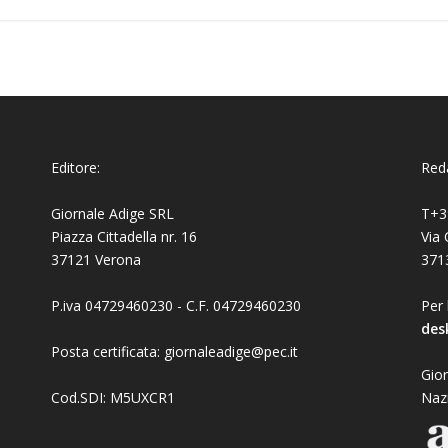
Editore:
Reda
Giornale Adige SRL
T+3
Piazza Cittadella nr. 16
Via 
37121 Verona
371
P.iva 04729460230 - C.F. 04729460230
Per 
des
Posta certificata: giornaleadige@pec.it
Gior
Cod.SDI: M5UXCR1
Naz