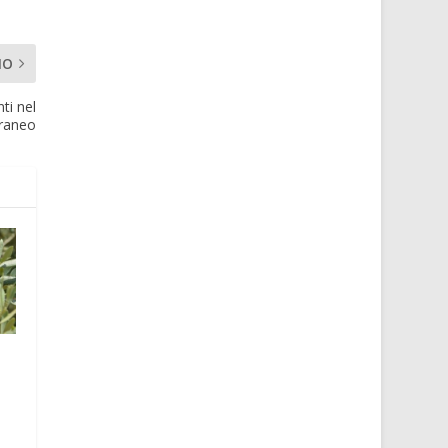
MO
ti nel
raneo