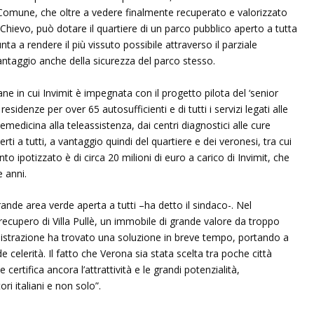
 Comune, che oltre a vedere finalmente recuperato e valorizzato
hievo, può dotare il quartiere di un parco pubblico aperto a tutta
ta a rendere il più vissuto possibile attraverso il parziale
antaggio anche della sicurezza del parco stesso.
iane in cui Invimit è impegnata con il progetto pilota del ‘senior
esidenze per over 65 autosufficienti e di tutti i servizi legati alle
lemedicina alla teleassistenza, dai centri diagnostici alle cure
rti a tutti, a vantaggio quindi del quartiere e dei veronesi, tra cui
to ipotizzato è di circa 20 milioni di euro a carico di Invimit, che
e anni.
nde area verde aperta a tutti –ha detto il sindaco-. Nel
 recupero di Villa Pullè, un immobile di grande valore da troppo
strazione ha trovato una soluzione in breve tempo, portando a
e celerità. Il fatto che Verona sia stata scelta tra poche città
ne certifica ancora l’attrattività e le grandi potenzialità,
ri italiani e non solo”.