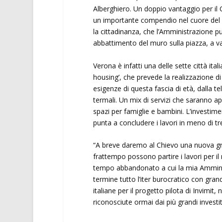
Alberghiero. Un doppio vantaggio per il
un importante compendio nel cuore del C
la cittadinanza, che l’Amministrazione pun
abbattimento del muro sulla piazza, a v
Verona è infatti una delle sette città ital
housing’, che prevede la realizzazione di r
esigenze di questa fascia di età, dalla te
termali. Un mix di servizi che saranno ape
spazi per famiglie e bambini. L’investimen
punta a concludere i lavori in meno di tr
“A breve daremo al Chievo una nuova gra
frattempo possono partire i lavori per il
tempo abbandonato a cui la mia Ammini
termine tutto l’iter burocratico con grand
italiane per il progetto pilota di Invimit, 
riconosciute ormai dai più grandi investito