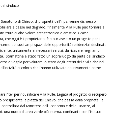
Sanatorio di Chievo, di proprietà dell’Inps, venne dismesso
iare e casse nel degrado, finalmente Villa Pullè può tornare a
truttura di alto valore architettonico e artistico. Grazie
 che oggi è il proprietario, è stato avviato un progetto per il
l’interno dei suoi ampi spazi delle opportunità residenziali destinate
iente, unitamente ai necessari servizi, da ricavare negli ampi
nza. Stamattina è stato fatto un sopralluogo da parte del sindaco
to e Segala per valutare lo stato degli interni della villa che nel
dell’inciviltà di coloro che l’hanno utilizzata abusivamente come
are l’iter per riqualificare villa Pullè. Legata al progetto di recupero
rco prospiciente la piazza del Chievo, che passa dalla proprietà, la
ontrollata dal Ministero dell’Economia e delle Finanze, al
t una quota di area verde più interna, confinante con l’Istituto