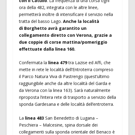
con il Catullo
. La frequenza di una corsa ogni
ora della 482, integrata con le altre linee,
permetterà inoltre di intensificare il servizio nella
tratta del basso Lago.
Anche la località
di Borghetto avrà garantito un
collegamento diretto con Verona, grazie a
due coppie di corse mattina/pomeriggio
effettuate dalla linea 160.
Confermata la
linea 479
tra Lazise ed Affi, che
mette in rete le località dell’Entroterra compreso
il Parco Natura Viva di Pastrengo (quest’ultimo
raggiungibile anche da altre località del Garda e
da Verona con la linea 163). Sarà naturalmente
riproposta l’intera rete di trasporto a servizio della
sponda Gardesana e delle località dell’entroterra.
La
linea 483
San Benedetto di Lugana –
Peschiera – Malcesine, spina dorsale dei
collegamenti sulla sponda orientale del Benaco è