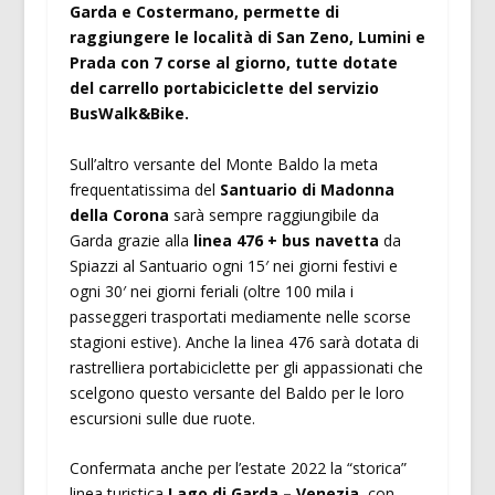
Garda e Costermano, permette di
raggiungere le località di San Zeno, Lumini e
Prada con 7 corse al giorno, tutte dotate
del carrello portabiciclette del servizio
BusWalk&Bike.
Sull’altro versante del Monte Baldo la meta
frequentatissima del
Santuario di Madonna
della Corona
sarà sempre raggiungibile da
Garda grazie alla
linea 476
+ bus navetta
da
Spiazzi al Santuario ogni 15′ nei giorni festivi e
ogni 30′ nei giorni feriali (oltre 100 mila i
passeggeri trasportati mediamente nelle scorse
stagioni estive). Anche la linea 476 sarà dotata di
rastrelliera portabiciclette per gli appassionati che
scelgono questo versante del Baldo per le loro
escursioni sulle due ruote.
Confermata anche per l’estate 2022 la “storica”
linea turistica
Lago di Garda – Venezia
, con