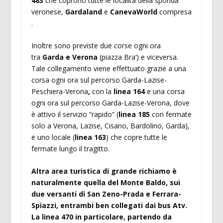
483
che coprono tutte le località della sponda
veronese,
Gardaland
e
CanevaWorld
compresa
.
Inoltre sono previste due corse ogni ora
tra
Garda e Verona
(piazza Bra’) e viceversa.
Tale collegamento viene effettuato grazie a una
corsa ogni ora sul percorso Garda-Lazise-
Peschiera-Verona
,
con la
linea 164
e una corsa
ogni ora sul percorso Garda-Lazise-Verona, dove
è attivo il servizio “rapido” (
linea 185
con fermate
solo a Verona, Lazise, Cisano, Bardolino, Garda),
e uno locale (
linea 163
) che copre tutte le
fermate lungo il tragitto.
Altra area turistica di grande richiamo è
naturalmente quella del Monte Baldo, sui
due versanti di San Zeno-Prada e Ferrara-
Spiazzi, entrambi ben collegati dai bus Atv.
La linea 470 in particolare, partendo da