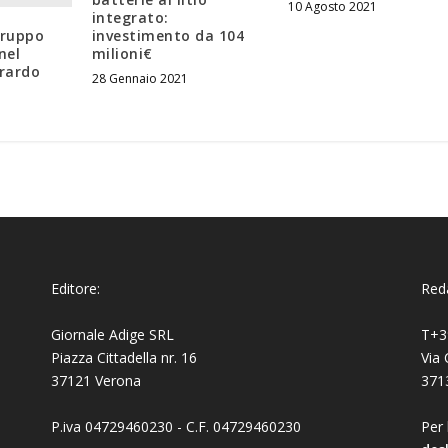
10 Agosto 2021
integrato:
Gruppo
investimento da 104
nel
milioni€
erardo
28 Gennaio 2021
Editore:
Reda
Giornale Adige SRL
T+3
Piazza Cittadella nr. 16
Via 
37121 Verona
371
P.iva 04729460230 - C.F. 04729460230
Per 