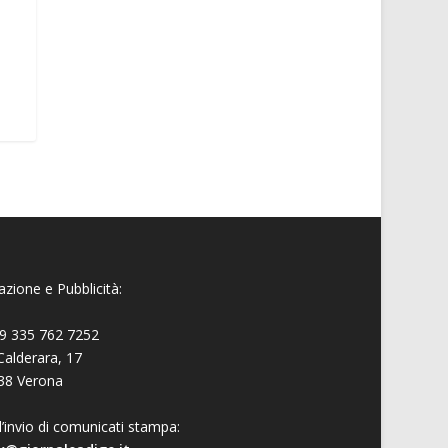
zione e Pubblicità:
9 335 762 7252
Calderara, 17
38 Verona
l’invio di comunicati stampa: