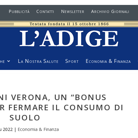
Pubblicità
Contatti
Newsletter
Archivio Giornali
he
La Nostra Salute
Sport
Economia & Finanza
NI VERONA, UN “BONUS
R FERMARE IL CONSUMO DI
SUOLO
iu 2022
|
Economia & Finanza