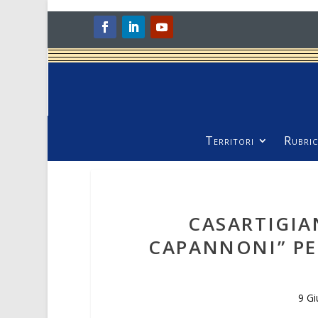
Territori
Rubric
CASARTIGIA
CAPANNONI” PE
9 G