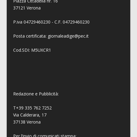
Piazza Cittadella nr. 16
37121 Verona
P.iva 04729460230 - C.F. 04729460230
Posta certificata: giornaleadige@pec.it
Cod.SDI: M5UXCR1
Redazione e Pubblicità:
T+39 335 762 7252
Via Calderara, 17
37138 Verona
Per l’invio di comunicati stampa: