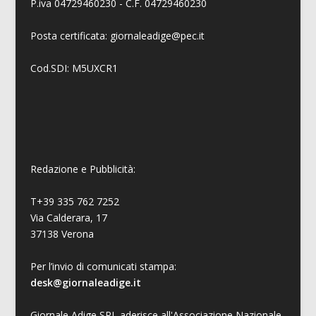
P.iva 04729460230 - C.F. 04729460230
Posta certificata: giornaleadige@pec.it
Cod.SDI: M5UXCR1
Redazione e Pubblicità:
T+39 335 762 7252
Via Calderara, 17
37138 Verona
Per l’invio di comunicati stampa:
desk@giornaleadige.it
Giornale Adige SRL aderisce all'Associazione Nazionale