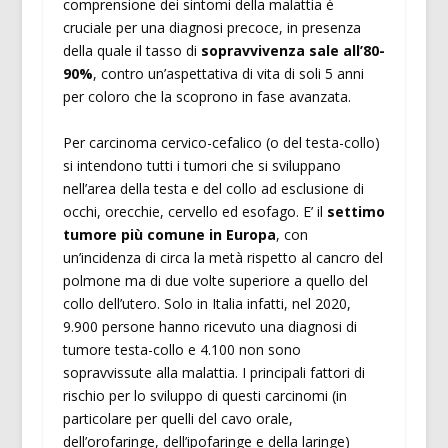
comprensione dei sintomi della malattia è
cruciale per una diagnosi precoce, in presenza
della quale il tasso di
sopravvivenza sale all’80-
90%
, contro un’aspettativa di vita di soli 5 anni
per coloro che la scoprono in fase avanzata.
Per carcinoma cervico-cefalico (o del testa-collo)
si intendono tutti i tumori che si sviluppano
nell’area della testa e del collo ad esclusione di
occhi, orecchie, cervello ed esofago. E’ il
settimo
tumore più comune in Europa
, con
un’incidenza di circa la metà rispetto al cancro del
polmone ma di due volte superiore a quello del
collo dell’utero. Solo in Italia infatti, nel 2020,
9.900 persone hanno ricevuto una diagnosi di
tumore testa-collo e 4.100 non sono
sopravvissute alla malattia. I principali fattori di
rischio per lo sviluppo di questi carcinomi (in
particolare per quelli del cavo orale,
dell’orofaringe, dell’ipofaringe e della laringe)