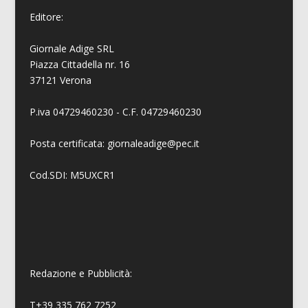
Editore:
Giornale Adige SRL
Piazza Cittadella nr. 16
37121 Verona
P.iva 04729460230 - C.F. 04729460230
Posta certificata: giornaleadige@pec.it
Cod.SDI: M5UXCR1
Redazione e Pubblicità:
T+39 335 762 7252