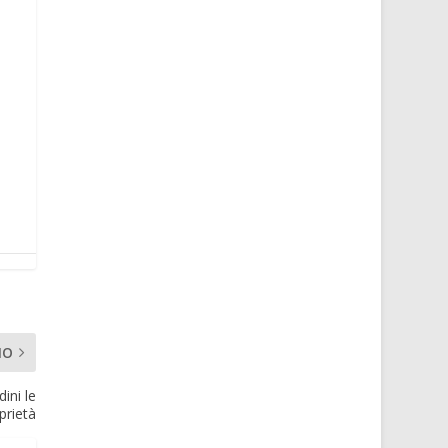
MO
ini le
prietà