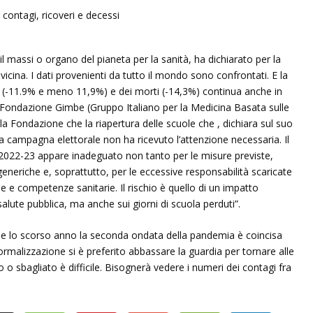
l massi o organo del pianeta per la sanità, ha dichiarato per la
vicina. I dati provenienti da tutto il mondo sono confrontati. E la
ri (-11.9% e meno 11,9%) e dei morti (-14,3%) continua anche in
ella Fondazione Gimbe (Gruppo Italiano per la Medicina Basata sulle
lla Fondazione che la riapertura delle scuole che , dichiara sul suo
la campagna elettorale non ha ricevuto l’attenzione necessaria. Il
 2022-23 appare inadeguato non tanto per le misure previste,
neriche e, soprattutto, per le eccessive responsabilità scaricate
se e competenze sanitarie. Il rischio è quello di un impatto
a salute pubblica, ma anche sui giorni di scuola perduti”.
e lo scorso anno la seconda ondata della pandemia è coincisa
 normalizzazione si è preferito abbassare la guardia per tornare alle
o o sbagliato è difficile. Bisognerà vedere i numeri dei contagi fra