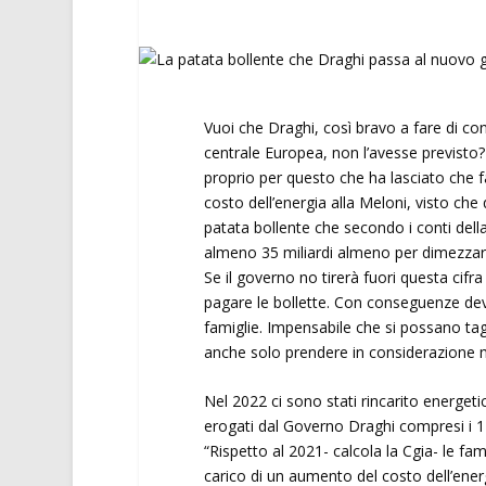
Vuoi che Draghi, così bravo a fare di co
centrale Europea, non l’avesse previsto? 
proprio per questo che ha lasciato che f
costo dell’energia alla Meloni, visto ch
patata bollente che secondo i conti dell
almeno 35 miliardi almeno per dimezzare g
Se il governo no tirerà fuori questa cif
pagare le bollette. Con conseguenze deva
famiglie. Impensabile che si possano tagli
anche solo prendere in considerazione mil
Nel 2022 ci sono stati rincarito energetic
erogati dal Governo Draghi compresi i 14
“Rispetto al 2021- calcola la Cgia- le fami
carico di un aumento del costo dell’energ