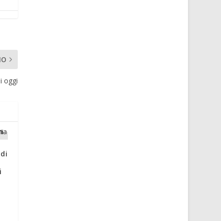
MO
i oggi
 di
i