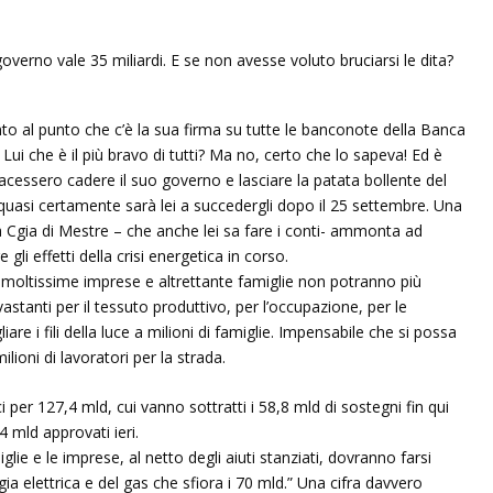
nto al punto che c’è la sua firma su tutte le banconote della Banca
Lui che è il più bravo di tutti? Ma no, certo che lo sapeva! Ed è
acessero cadere il suo governo e lasciare la patata bollente del
e quasi certamente sarà lei a succedergli dopo il 25 settembre. Una
a Cgia di Mestre – che anche lei sa fare i conti- ammonta ad
li effetti della crisi energetica in corso.
ra moltissime imprese e altrettante famiglie non potranno più
stanti per il tessuto produttivo, per l’occupazione, per le
are i fili della luce a milioni di famiglie. Impensabile che si possa
ioni di lavoratori per la strada.
i per 127,4 mld, cui vanno sottratti i 58,8 mld di sostegni fin qui
 mld approvati ieri.
glie e le imprese, al netto degli aiuti stanziati, dovranno farsi
ia elettrica e del gas che sfiora i 70 mld.” Una cifra davvero