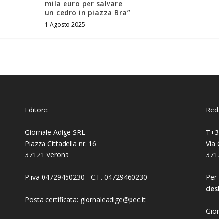
mila euro per salvare
un cedro in piazza Bra”
1 Agosto 2025
Editore:
Reda
Giornale Adige SRL
T+3
Piazza Cittadella nr. 16
Via 
37121 Verona
371
P.iva 04729460230 - C.F. 04729460230
Per 
des
Posta certificata: giornaleadige@pec.it
Gior