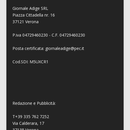
Giornale Adige SRL
Piazza Cittadella nr. 16
37121 Verona
P.iva 04729460230 - C.F. 04729460230
Posta certificata: giornaleadige@pec.it
Cod.SDI: M5UXCR1
Redazione e Pubblicità:
T+39 335 762 7252
Via Calderara, 17
37138 Verona