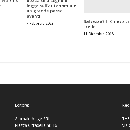
i via Emo
bozza di disegno di
o
legge sull’autonomia è
un grande passo
avanti
Salvezza? Il Chievo ci
4 Febbraio 2023
crede
11 Dicembre 2018
Editore:
Reda
Giornale Adige SRL
T+3
Piazza Cittadella nr. 16
Via 