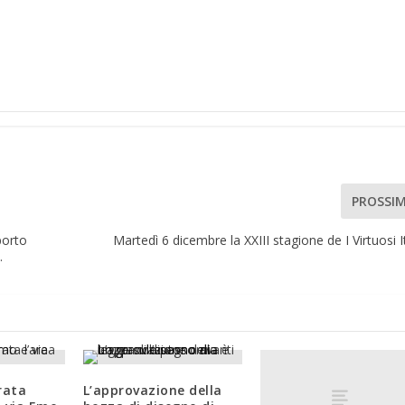
PROSSI
porto
Martedì 6 dicembre la XXIII stagione de I Virtuosi It
o.
rata
L’approvazione della