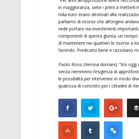
“Per anni all’opposizione avete raccont
in maggioranza, siete i primi a metterli i
mila euro erano destinati alla realizzazi
parliamo di risorse che all’origine andava
vede portare via investimenti importanti.
componenti di questa giunta, un tempo co
di mantenere nei quartieri le risorse a l
facendo. Predicano bene e razzolano ma
Paolo Rossi (Verona domani): “Voi oggi ri
senza nemmeno l’esigenza di approfondire
le possibilità per intervenire in modo d
qualcosa di concreto per i cittadini di Ve