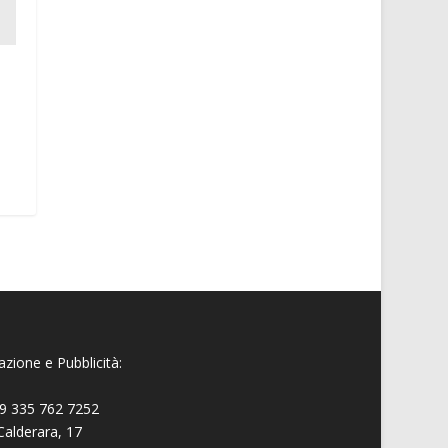
zione e Pubblicità:
9 335 762 7252
Calderara, 17