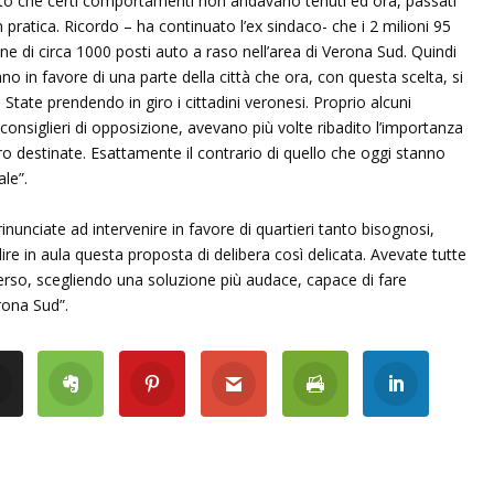
ato che certi comportamenti non andavano tenuti ed ora, passati
n pratica. Ricordo – ha continuato l’ex sindaco- che i 2 milioni 95
one di circa 1000 posti auto a raso nell’area di Verona Sud. Quindi
no in favore di una parte della città che ora, con questa scelta, si
 State prendendo in giro i cittadini veronesi. Proprio alcuni
nsiglieri di opposizione, avevano più volte ribadito l’importanza
oro destinate. Esattamente il contrario di quello che oggi stanno
le”.
nunciate ad intervenire in favore di quartieri tanto bisognosi,
 in aula questa proposta di delibera così delicata. Avevate tutte
iverso, scegliendo una soluzione più audace, capace di fare
rona Sud”.