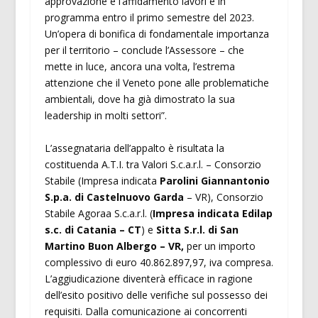
approvazione e l’affidamento lavori è in
programma entro il primo semestre del 2023.
Un’opera di bonifica di fondamentale importanza
per il territorio – conclude l’Assessore – che
mette in luce, ancora una volta, l’estrema
attenzione che il Veneto pone alle problematiche
ambientali, dove ha già dimostrato la sua
leadership in molti settori”.
L’assegnataria dell’appalto è risultata la
costituenda A.T.I. tra Valori S.c.a.r.l. – Consorzio
Stabile (Impresa indicata
Parolini Giannantonio
S.p.a. di Castelnuovo Garda
– VR), Consorzio
Stabile Agoraa S.c.a.r.l. (
Impresa indicata Edilap
s.c. di Catania – CT
) e
Sitta S.r.l. di San
Martino Buon Albergo – VR,
per un importo
complessivo di euro 40.862.897,97, iva compresa.
L’aggiudicazione diventerà efficace in ragione
dell’esito positivo delle verifiche sul possesso dei
requisiti. Dalla comunicazione ai concorrenti