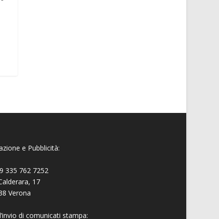
zione e Pubblicità:
9 335 762 7252
Calderara, 17
38 Verona
l’invio di comunicati stampa: