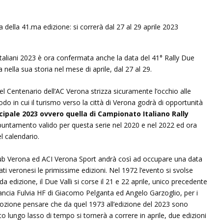
y italiani 2023 è ora confermata anche la data del 41° Rally Due
 nella sua storia nel mese di aprile, dal 27 al 29.
l Centenario dell’AC Verona strizza sicuramente l’occhio alle
iodo in cui il turismo verso la città di Verona godrà di opportunità
ncipale 2023 ovvero quella di Campionato Italiano Rally
 appuntamento valido per questa serie nel 2020 e nel 2022 ed ora
 calendario.
lub Verona ed ACI Verona Sport andrà così ad occupare una data
i veronesi le primissime edizioni. Nel 1972 l’evento si svolse
a edizione, il Due Valli si corse il 21 e 22 aprile, unico precedente
 Lancia Fulvia HF di Giacomo Pelganta ed Angelo Garzoglio, per i
mozione pensare che da quel 1973 all’edizione del 2023 sono
o lungo lasso di tempo si tornerà a correre in aprile, due edizioni