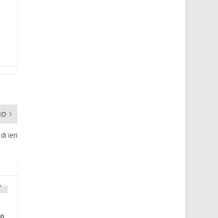
MO
i ieri
po