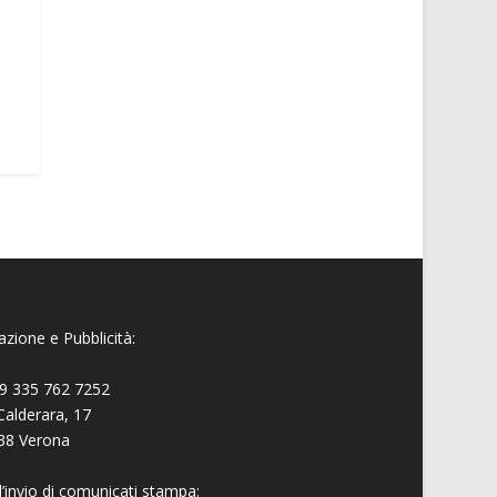
:
zione e Pubblicità:
9 335 762 7252
Calderara, 17
38 Verona
l’invio di comunicati stampa: