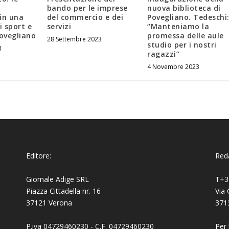
bando per le imprese
nuova biblioteca di
in una
del commercio e dei
Povegliano. Tedeschi
i sport e
servizi
“Manteniamo la
Povegliano
promessa delle aule
28 Settembre 2023
studio per i nostri
3
ragazzi”
4 Novembre 2023
Editore:
Reda
Giornale Adige SRL
T+3
Piazza Cittadella nr. 16
Via 
37121 Verona
371
P.iva 04729460230 - C.F. 04729460230
Per 