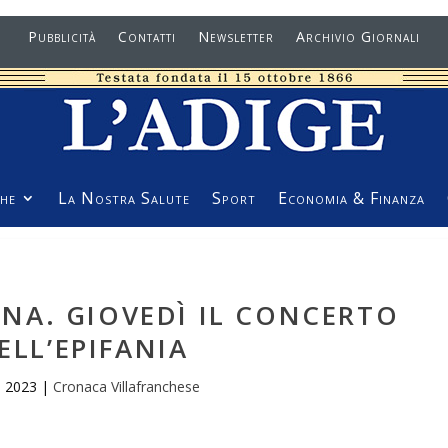
Pubblicità
Contatti
Newsletter
Archivio Giornali
he
La Nostra Salute
Sport
Economia & Finanza
A. GIOVEDÌ IL CONCERTO
ELL’EPIFANIA
n 2023
|
Cronaca Villafranchese