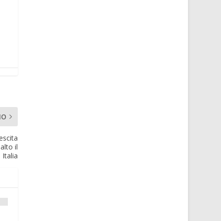
MO
escita
lto il
 Italia