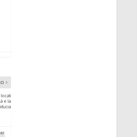
MO
locali
à e la
fiducia