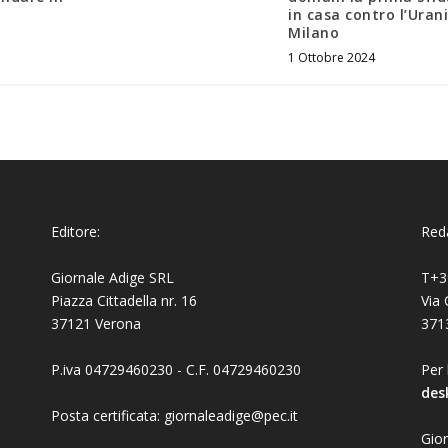
in casa contro l’Uran
Milano
1 Ottobre 2024
Editore:
Reda
Giornale Adige SRL
T+3
Piazza Cittadella nr. 16
Via 
37121 Verona
371
P.iva 04729460230 - C.F. 04729460230
Per 
des
Posta certificata: giornaleadige@pec.it
Gior