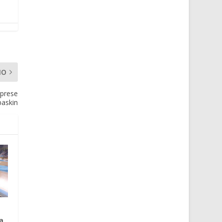
MO
mprese
baskin
a