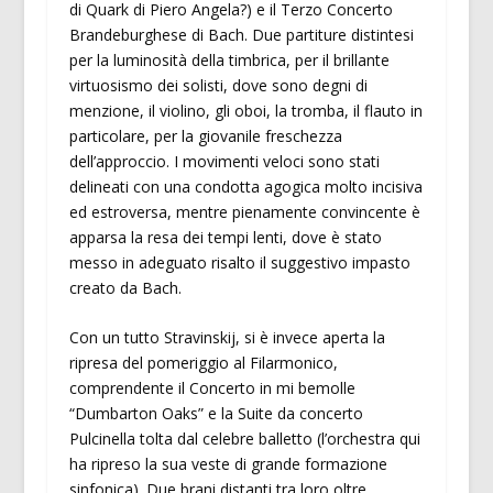
di Quark di Piero Angela?) e il Terzo Concerto
Brandeburghese di Bach. Due partiture distintesi
per la luminosità della timbrica, per il brillante
virtuosismo dei solisti, dove sono degni di
menzione, il violino, gli oboi, la tromba, il flauto in
particolare, per la giovanile freschezza
dell’approccio. I movimenti veloci sono stati
delineati con una condotta agogica molto incisiva
ed estroversa, mentre pienamente convincente è
apparsa la resa dei tempi lenti, dove è stato
messo in adeguato risalto il suggestivo impasto
creato da Bach.
Con un tutto Stravinskij, si è invece aperta la
ripresa del pomeriggio al Filarmonico,
comprendente il Concerto in mi bemolle
“Dumbarton Oaks” e la Suite da concerto
Pulcinella tolta dal celebre balletto (l’orchestra qui
ha ripreso la sua veste di grande formazione
sinfonica). Due brani distanti tra loro oltre