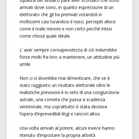
squadra del Sindaco pare aver scordato che sono
arrivati dove sono, in quanto espressione di un
elettorato che gli ha premiati votandoli in
moltissimi casi turandosi il naso, percepiti allora
come il male minore e non certo perché intesi
come chissà quale ideale.
L’ aver sempre consapevolezza di ciò indurrebbe
forse molti fra loro a mantenere, un attitudine più
umile.
Non ci si dovrebbe mai dimenticare, che se è
stato raggiunto un risultato elettorale oltre le
realistiche previsioni è in virtù di una congiunzione
astrale, una cometa che passa a scadenza
ventennale, ma soprattutto è stata decisiva
l’opera d’inprevedibili litigi e rancori altrui.
Una volta arrivati al potere, alcuni invece hanno
ritenuto d’impostare la propria attività