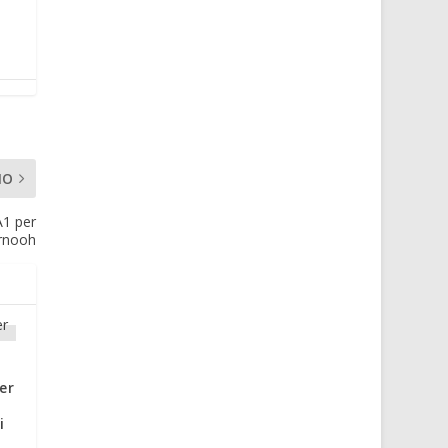
MO
A1 per
rnooh
er
i