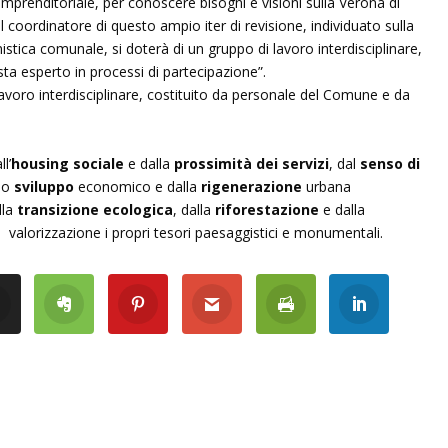
 imprenditoriale, per conoscere bisogni e visioni sulla Verona di
 Il coordinatore di questo ampio iter di revisione, individuato sulla
nistica comunale, si doterà di un gruppo di lavoro interdisciplinare,
ta esperto in processi di partecipazione”.
lavoro interdisciplinare, costituito da personale del Comune e da
l’
housing sociale
e dalla
prossimità dei servizi
, dal
senso di
llo
sviluppo
economico e dalla
rigenerazione
urbana
la
transizione ecologica
, dalla
riforestazione
e dalla
la valorizzazione i propri tesori paesaggistici e monumentali.