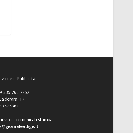
zione e Pubblicità:
9 335 762 7252
Calderara, 17
38 Verona
l’invio di comunicati stampa:
k@giornaleadige.it