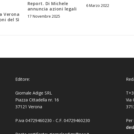
Report. Di Michele
6 Marzo 2022
annuncia azioni legali
 a Verona
17 Novembre 2025
oni del Sì
Editore:
Reda
Giornale Adige SRL
T+3
Piazza Cittadella nr. 16
Via 
37121 Verona
371
P.iva 04729460230 - C.F. 04729460230
Per 
des