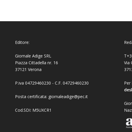
Editore:
Reda
Giornale Adige SRL
T+3
Piazza Cittadella nr. 16
Via 
37121 Verona
371
P.iva 04729460230 - C.F. 04729460230
Per 
des
Posta certificata: giornaleadige@pec.it
Gior
Cod.SDI: M5UXCR1
Naz