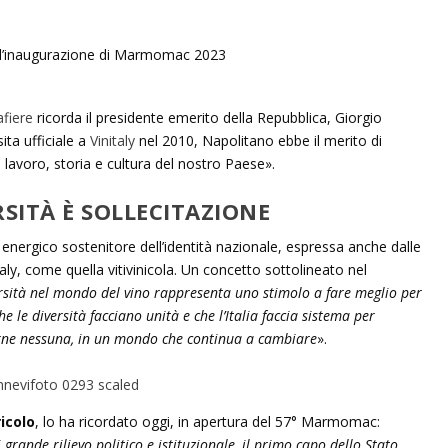
fiere
ricorda il presidente emerito della Repubblica, Giorgio
ita ufficiale a
Vinitaly
nel 2010, Napolitano ebbe il merito di
 lavoro, storia e cultura del nostro Paese».
SITÀ È SOLLECITAZIONE
energico sostenitore dell’identità nazionale, espressa anche dalle
aly, come quella vitivinicola. Un concetto sottolineato nel
rsità nel mondo del vino rappresenta uno stimolo a fare meglio per
e le diversità facciano unità e che l’Italia faccia sistema per
rne nessuna, in un mondo che continua a cambiare
».
icolo
, lo ha ricordato oggi, in apertura del 57° Marmomac:
grande rilievo politico e istituzionale, il primo capo dello Stato