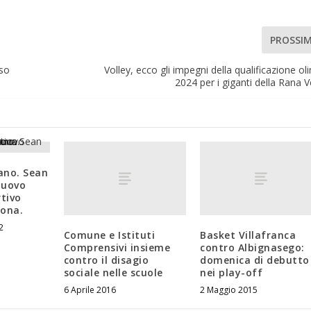
PROSSI
so
Volley, ecco gli impegni della qualificazione ol
2024 per i giganti della Rana 
nano. Sean
 nuovo
rtivo
erona.
2
Comune e Istituti
Basket Villafranca
Comprensivi insieme
contro Albignasego:
contro il disagio
domenica di debutto
sociale nelle scuole
nei play-off
6 Aprile 2016
2 Maggio 2015