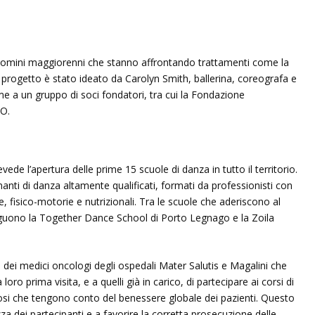
uomini maggiorenni che stanno affrontando trattamenti come la
progetto è stato ideato da Carolyn Smith, ballerina, coreografa e
me a un gruppo di soci fondatori, tra cui la Fondazione
4O.
vede l’apertura delle prime 15 scuole di danza in tutto il territorio.
nti di danza altamente qualificati, formati da professionisti con
fisico-motorie e nutrizionali. Tra le scuole che aderiscono al
inguono la Together Dance School di Porto Legnago e la Zoila
o dei medici oncologi degli ospedali Mater Salutis e Magalini che
oro prima visita, e a quelli già in carico, di partecipare ai corsi di
rosi che tengono conto del benessere globale dei pazienti. Questo
za dei partecipanti e a favorire la corretta prosecuzione delle