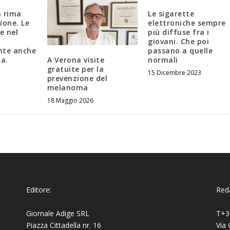
a rima
Le sigarette
ione. Le
elettroniche sempre
e nel
più diffuse fra i
giovani. Che poi
nte anche
passano a quelle
A Verona visite
ia.
normali
gratuite per la
15 Dicembre 2023
prevenzione del
melanoma
18 Maggio 2026
Editore:
Reda
Giornale Adige SRL
T+3
Piazza Cittadella nr. 16
Via 