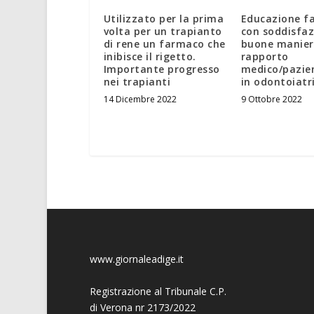
Utilizzato per la prima
Educazione f
volta per un trapianto
con soddisfaz
di rene un farmaco che
buone manier
inibisce il rigetto.
rapporto
Importante progresso
medico/pazie
nei trapianti
in odontoiatr
14 Dicembre 2022
9 Ottobre 2022
www.giornaleadige.it
Registrazione al Tribunale C.P.
di Verona nr 2173/2022