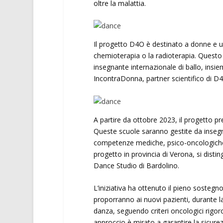
oltre la malattia.
Il progetto D4O è destinato a donne e 
chemioterapia o la radioterapia. Questo 
insegnante internazionale di ballo, insie
IncontraDonna, partner scientifico di D
A partire da ottobre 2023, il progetto pre
Queste scuole saranno gestite da insegna
competenze mediche, psico-oncologiche, 
progetto in provincia di Verona, si dist
Dance Studio di Bardolino.
L’iniziativa ha ottenuto il pieno sostegn
proporranno ai nuovi pazienti, durante la l
danza, seguendo criteri oncologici rigo
approccio è mirato a garantire la sicurez