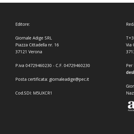
Editore:
Reda
Giornale Adige SRL
T+3
Piazza Cittadella nr. 16
Via 
37121 Verona
371
P.iva 04729460230 - C.F. 04729460230
Per 
des
Posta certificata: giornaleadige@pec.it
Gior
Cod.SDI: M5UXCR1
Naz