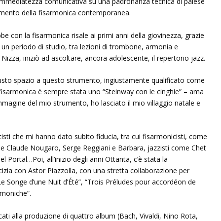
immediatezza comunicativa su una padronanza tecnica di palese
erimento della fisarmonica contemporanea.
be con la fisarmonica risale ai primi anni della giovinezza, grazie
o un periodo di studio, tra lezioni di trombone, armonia e
izza, iniziò ad ascoltare, ancora adolescente, il repertorio jazz.
giusto spazio a questo strumento, ingiustamente qualificato come
a fisarmonica è sempre stata uno “Steinway con le cinghie” – ama
’immagine del mio strumento, ho lasciato il mio villaggio natale e
rtisti che mi hanno dato subito fiducia, tra cui fisarmonicisti, come
ome Claude Nougaro, Serge Reggiani e Barbara, jazzisti come Chet
Portal…Poi, all’inizio degli anni Ottanta, c’è stata la
cizia con Astor Piazzolla, con una stretta collaborazione per
 “Le Songe d’une Nuit d’Été”, “Trois Préludes pour accordéon de
rmoniche”.
cati alla produzione di quattro album (Bach, Vivaldi, Nino Rota,