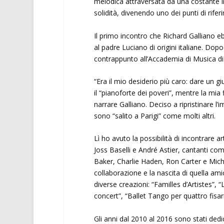
melodica attraversata da una costante 
solidità, divenendo uno dei punti di rif
Il primo incontro che Richard Galliano eb
al padre Luciano di origini italiane. Dop
contrappunto all’Accademia di Musica di N
“Era il mio desiderio più caro: dare un 
il “pianoforte dei poveri”, mentre la mi
narrare Galliano. Deciso a ripristinare l
sono “salito a Parigi” come molti altri.
Lì ho avuto la possibilità di incontrare a
Joss Baselli e André Astier, cantanti c
Baker, Charlie Haden, Ron Carter e Michel 
collaborazione e la nascita di quella ami
diverse creazioni: “Familles d’Artistes”,
concert”, “Ballet Tango per quattro fisa
Gli anni dal 2010 al 2016 sono stati dedi