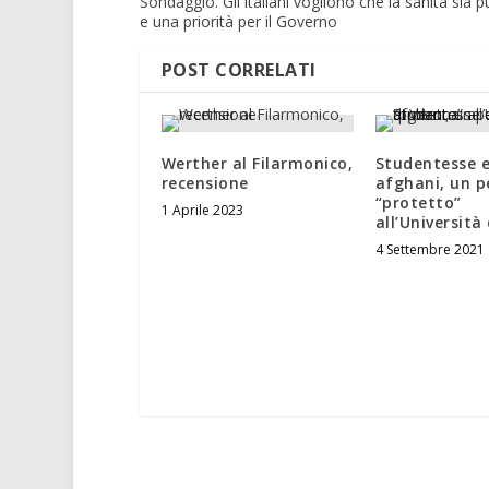
Sondaggio. Gli italiani vogliono che la sanità sia p
e una priorità per il Governo
POST CORRELATI
Werther al Filarmonico,
Studentesse e
recensione
afghani, un p
“protetto”
1 Aprile 2023
all’Università
4 Settembre 2021