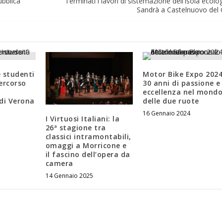
ubblica
Terminati i lavori di sistemazione dell’Isola ecolog
Sandrà a Castelnuovo del
 studenti
Motor Bike Expo 2024
ercorso
30 anni di passione e
eccellenza nel mond
 di Verona
delle due ruote
16 Gennaio 2024
I Virtuosi Italiani: la
26ª stagione tra
classici intramontabili,
omaggi a Morricone e
il fascino dell’opera da
camera
14 Gennaio 2025