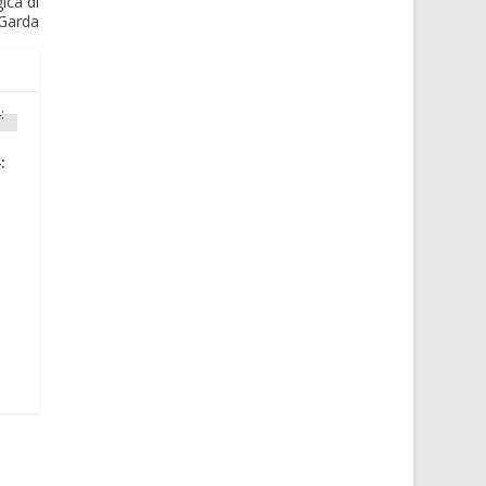
ica di
 Garda
:
o