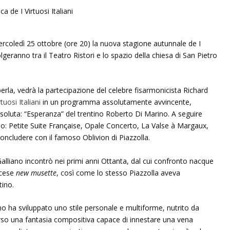
mercoledì 25 ottobre (ore 20) la nuova stagione autunnale de I
olgeranno tra il Teatro Ristori e lo spazio della chiesa di San Pietro
perla, vedrà la partecipazione del celebre fisarmonicista Richard
rtuosi Italiani
in un programma assolutamente avvincente,
luta: “Esperanza” del trentino Roberto Di Marino. A seguire
no: Petite Suite Franꞔaise, Opale Concerto, La Valse à Margaux,
ncludere con il famoso Oblivion di Piazzolla.
lliano incontrò nei primi anni Ottanta, dal cui confronto nacque
ncese
new musette
, così come lo stesso Piazzolla aveva
tino.
ano ha sviluppato uno stile personale e multiforme, nutrito da
averso una fantasia compositiva capace di innestare una vena