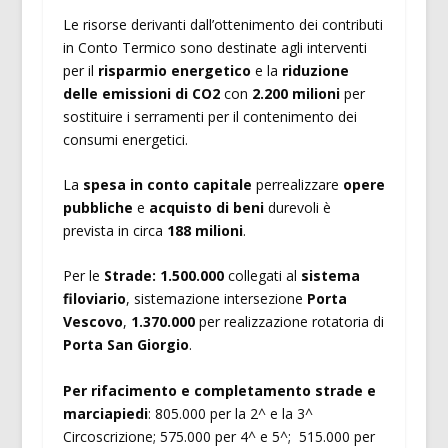
Le risorse derivanti dall’ottenimento dei contributi
in Conto Termico sono destinate agli interventi
per il
risparmio energetico
e la
riduzione
delle emissioni di CO2
con
2.200 milioni
per
sostituire i serramenti per il contenimento dei
consumi energetici.
La
spesa in conto capitale
perrealizzare
opere
pubbliche
e
acquisto di beni
durevoli è
prevista in circa
188 milioni
.
Per le
Strade:
1.500.000
collegati al
sistema
filoviario
, sistemazione intersezione
Porta
Vescovo
,
1.370.000
per realizzazione rotatoria di
Porta San Giorgio
.
Per rifacimento e completamento strade e
marciapiedi
: 805.000 per la 2^ e la 3^
Circoscrizione; 575.000 per 4^ e 5^; 515.000 per