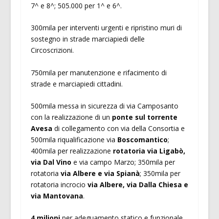
7^ e 8^; 505.000 per 1^ e 6^.
300mila per interventi urgenti e ripristino muri di
sostegno in strade marciapiedi delle
Circoscrizioni.
750mila per manutenzione e rifacimento di
strade e marciapiedi cittadini.
500mila messa in sicurezza di via Camposanto
con la realizzazione di un
ponte sul torrente
Avesa
di collegamento con via della Consortia e
500mila riqualificazione via
Boscomantico
;
400mila per realizzazione
rotatoria via Ligabò,
via Dal Vino
e via campo Marzo; 350mila per
rotatoria
via Albere e via Spianà
; 350mila per
rotatoria incrocio
via Albere, via Dalla Chiesa e
via Mantovana
.
4 milioni
per adeguamento statico e funzionale