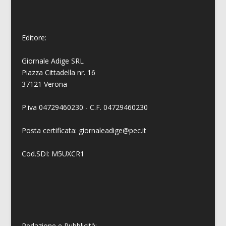
Editore:
Giornale Adige SRL
Piazza Cittadella nr. 16
37121 Verona
P.iva 04729460230 - C.F. 04729460230
Posta certificata: giornaleadige@pec.it
Cod.SDI: M5UXCR1
Redazione e Pubblicità: