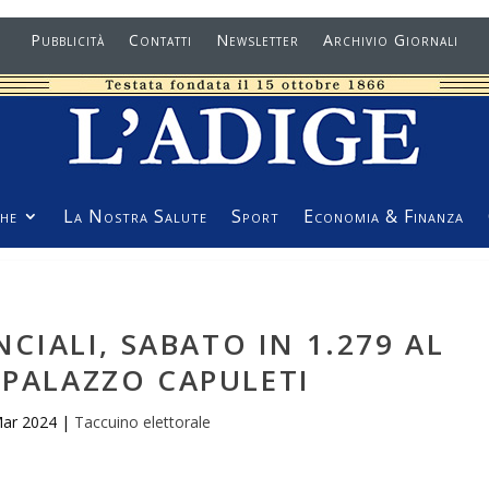
Pubblicità
Contatti
Newsletter
Archivio Giornali
he
La Nostra Salute
Sport
Economia & Finanza
NCIALI, SABATO IN 1.279 AL
 PALAZZO CAPULETI
Mar 2024
|
Taccuino elettorale