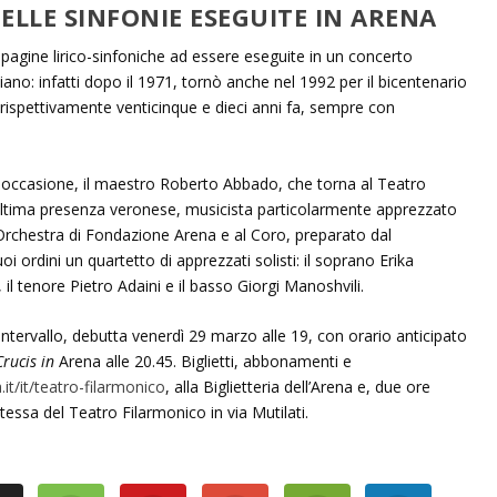
ELLE SINFONIE ESEGUITE IN ARENA
 pagine lirico-sinfoniche ad essere eseguite in un concerto
eniano: infatti dopo il 1971, tornò anche nel 1992 per il bicentenario
 rispettivamente venticinque e dieci anni fa, sempre con
a occasione, il maestro Roberto Abbado, che torna al Teatro
ultima presenza veronese, musicista particolarmente apprezzato
l’Orchestra di Fondazione Arena e al Coro, preparato dal
 ordini un quartetto di apprezzati solisti: il soprano Erika
il tenore Pietro Adaini e il basso Giorgi Manoshvili.
 intervallo, debutta venerdì 29 marzo alle 19, con orario anticipato
Crucis in
Arena alle 20.45. Biglietti, abbonamenti e
t/it/teatro-filarmonico
, alla Biglietteria dell’Arena e, due ore
stessa del Teatro Filarmonico in via Mutilati.