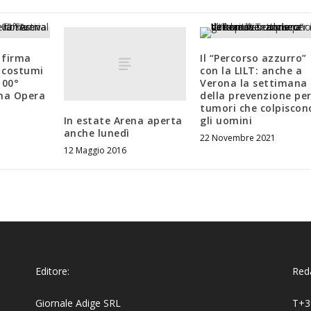
 firma
Il “Percorso azzurro”
e costumi
con la LILT: anche a
100°
Verona la settimana
ona Opera
della prevenzione per
tumori che colpiscon
In estate Arena aperta
gli uomini
anche lunedì
22 Novembre 2021
12 Maggio 2016
Editore:
Reda
Giornale Adige SRL
T+3