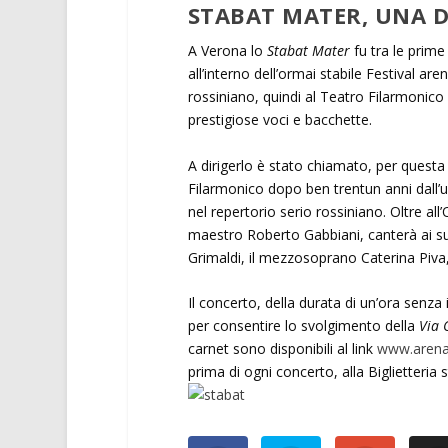
STABAT MATER, UNA D
A Verona lo
Stabat Mater
fu tra le prime
all’interno dell’ormai stabile Festival ar
rossiniano, quindi al Teatro Filarmonico
prestigiose voci e bacchette.
A dirigerlo è stato chiamato, per quest
Filarmonico dopo ben trentun anni dall’
nel repertorio serio rossiniano. Oltre al
maestro Roberto Gabbiani, canterà ai suoi
Grimaldi, il mezzosoprano Caterina Piva, 
Il concerto, della durata di un’ora senza
per consentire lo svolgimento della
Via 
carnet sono disponibili al link
www.arena.i
prima di ogni concerto, alla Biglietteria 