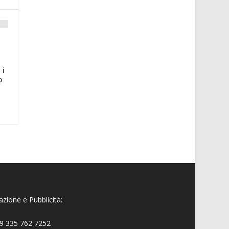
 i
o
zione e Pubblicità:
9 335 762 7252